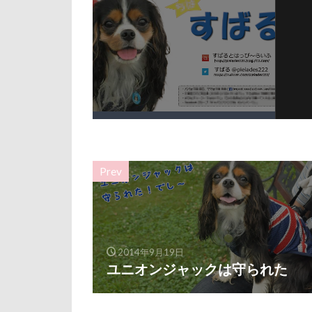
ルビー
ル
リード
リ
レインドッグス
ワガママ
ロンくん
ロゴ
ロウ
リッチェル
Prev
モカちゃん
メリーゴーラウ
ミレちゃん
ミックス犬
2014年9月19日
ラガーシャツ風
ユニオンジャックは守られた
ララちゃん
ライムちゃん