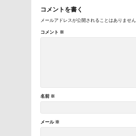
日向ぼっこ
コメントを書く
旭日丘湖畔緑地
メールアドレスが公開されることはありません
旅館
方言
コメント
※
文太くん
梅百花園
松本市
月
未来ちゃん
極上牛のスペア
怒られる5秒前
心臓病の薬
名前
※
弱点
成田
抱っこ紐
メール
※
戦利品
手
扇雀飴本舗