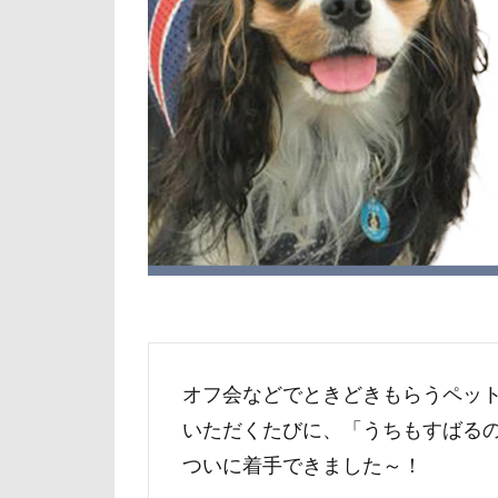
ココちゃん
倶利伽羅峠
世界の名犬牧場
三峯神社
一発芸
ヴ
中島フィールズ
作品レビューコ
似たもの父子
人をダメにする
九十九里浜
小太郎くん
富山湾
小
オフ会などでときどきもらうペッ
富士急ハイラン
いただくたびに、「うちもすばる
室内遊びレッス
ついに着手できました～！
島忠ホームズ