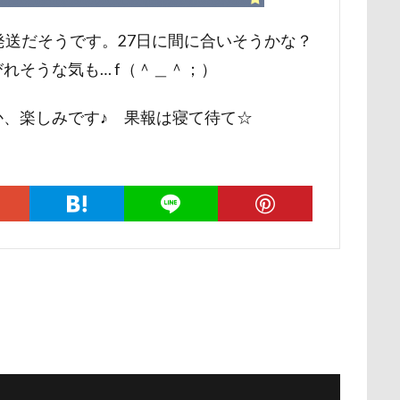
ー牧場
マサラちゃん
マグノリア棟
マグカップ
マウン
発送だそうです。27日に間に合いそうかな？
ド
ボート
マイクロビーズクッション
マイクロバブル
れそうな気も… f（＾＿＾；）
ポテチくん
ポチくん
ポストカード
ポケモンGO
ポ
ペットショップ
マリンちゃん
フルーツトマト狩り
ブル
、楽しみです♪ 果報は寝て待て☆
ブリキ看板
ブランチ
ブラッシング
ブラタン
フワフ
フリーマーケット
ブレスレット
フリーステッチ free stitch
ちゃん
フランソワーズくん
フランちゃん
フセ
フクロ
フォトツアー
ブレアちゃん
ブレンハイム
ペットグラ
ペットのおうち
ペットと泊まる陽だまり
ベンくん
ベラ
ベストショット
ヘンリーくん
ヘソ天
プーラニアン
ブ
プレサーモC-25
プレアデス星団
プルバックハトカー
プリ
プライスレス
ププくん
プイネちゃん
ブロンズ像
ワンコクッキー
ルチアちゃん
レインコート
ーデンひめはるの里
レイちゃん
ルークくん
ルビーちゃん