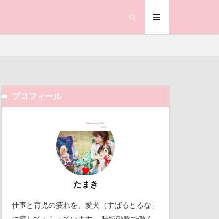
サツキ
ストルバイト
ョージくん
ジェイくん
ィーク
プロフィール
オくん
ック天国
ゃん
動物殺処分ゼロ
クラシックカー
働くおじさん
コードレス掃除機
吉野家
ちゃん
取り込み中
たまき
ケージ
仕事と育児の疲れを、愛犬（すばるとるな）
くん
北軽井沢
に癒してもらっています。 時短勤務で働く