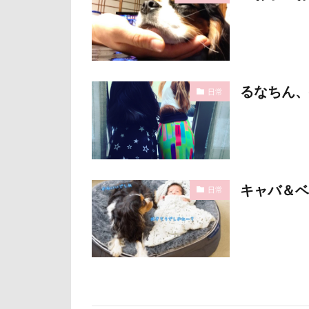
石巻市
長
長野県
長
銀行印
銀
静電気
顔
るなちん、
日常
魚止めの滝
飯山市
食
願い事メーカー
貸し切り温泉
キャバ＆ベ
日常
診察台
越
見返りポーズ
遊園地
那
道満ドッグラン
追いかけっこ
軽井沢旅行