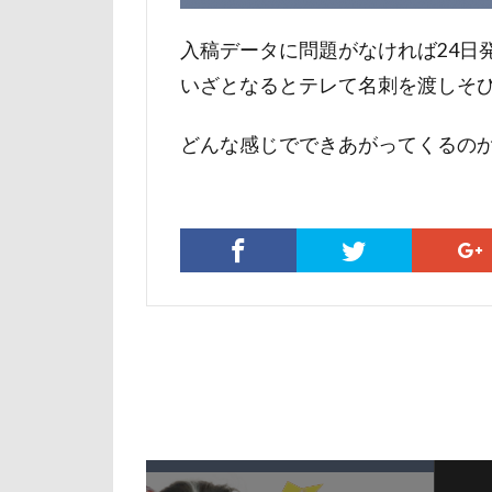
マテ
マザ
入稿データに問題がなければ24日
マイフリーガー
いざとなるとテレて名刺を渡しそび
マァムちゃん
ペットドック
どんな感じでできあがってくるのか
ブリーダー
フレキシリード
フランソワーズ
フォトフレーム
ペットカート
ベランダ
プレゼント
プリシアちゃん
マリーちゃん
レイクウッズガ