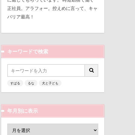
平和
正社員。アラフォー。控えめに言って、キャ
バリア最高！
三瓶くん
備え
七夕
キーワードで検索
似顔絵
人形
乳歯
すばる
るな
犬と子ども
富山環水公園
津市
富山県
富士河口湖町
年月別に表示
ン
小春ちゃん
嵐山渓谷
山中湖