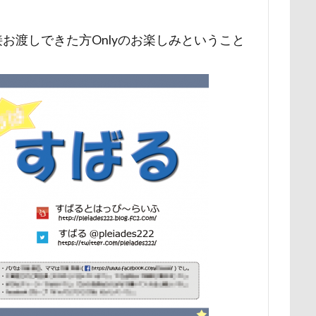
展望台
屋内ドッグラン
居酒屋
小谷流の里ドギーズアイラン
お渡しできた方Onlyのお楽しみということ
宮城県
室内遊び
名前の由来
土手
夕陽
夏対策
埼玉県
地震
土田トレーナー
国営武蔵丘陵森林公園
の湖畔公園
困惑顔
噛み噛み
哀愁
吾妻郡
吹き出
護市
夕食
多頭飼い記念日
室内トレーニング
天空の遊
宝登山
宇宙犬スヌード
宇宙兄弟
子犬のワルツ
嬬恋
奇跡体験！アンビリーバボー
太閤山ランド
天狗山プレイラン
大脱出
大福
大物説
大満足
大島屋
大宮区
愛ちゃん
ワンコ御節
ワンコプレート
年賀状
ペロペロ
ホタルイカ
ホタルちゃん
ホクロ
ペーターくん
ランシェ草津
ペンション
ペロリンチョ
ペロちゃん
ボ
ペディ(PEDI)
ペット用バスタブ
ペット名刺
ペット同伴
ペットボトル
ペットプロフ
ペットパラダイス
ボケ
ボ
tstages）
マウントジーンズ
マミーちゃん
ママ実家