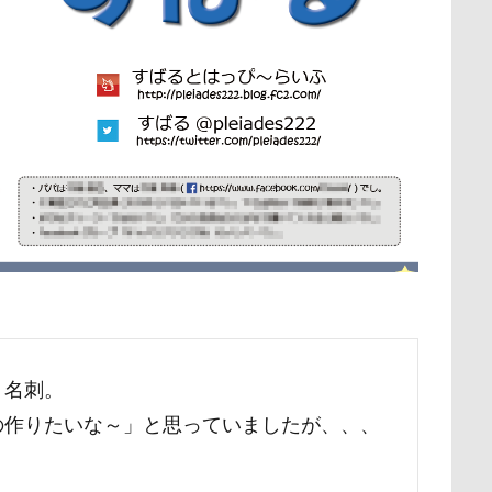
ゲンくん
ケーヨーデイツー
ケーヨーD2
鼻垂れ
保水効果
名刺
三王山ふれあい公園
丘を越えて
世界
不貞寝
下野市
上越市
上尾市
三陸復興国立公園
検索
中年サラリーマン
三井アウトレットパーク
万座毛
万が一の
ィーナスフォート
ヴィンテージ
ワークショップ
ワンピース
中瀬公園
來夢（らいむ）ちゃん
代々木公園ドッグラン
メント
体重
体調不良
佐久穂町
似顔絵師なつき
休日の朝
仰向け抱っこ
代々木公園
串カツ田中 北千住店
クッション
二足立ち
二等辺三角形
二度寝
予定
乗鞍高原
主張
同胎兄弟
名刺入れ
ワンコ店内OK
射水市
寝顔
寝起き
寝相
寝床
寝坊助
富
布施町
富山市
富士見高原
富士見町
富士見公園
ト名刺。
ド
富士吉田市
富士すばるランド
家宝
小布施ドッグラ
の作りたいな～」と思っていましたが、、、
ン
山梨県
巾着田
川越市
川口市
川
嵐山町
岳くん
岩畳
山梨市
小松菜
山北町
山中湖村