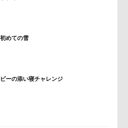
野北部旅行
青木町公園
震災
雪
雨
雑草
集
野原町
長瀞屋
音雅
長瀞
長持ちオヤツ
長友心平
座ミレージャギャラリー
鈴木福
野菜ジャーキー
里山ドッグ
スワップ
那須高原SA
飾り毛
鼻
鵜の浜海岸
鳩
初めての雪
鬼押出し園
駄々コネ
首里城
館林市
飼い主似
欲魔人
食器
食事風景
食べ渋り
食べたい
飛行犬
願い事
里山
那須町
袴
診断メーカー
赤ち
豆キャッチ
譲渡会
謹賀新年
読者投稿
誤飲
ビーの添い寝チャレンジ
谷市
記念日
観覧車
親戚探し
親ばかフィルター
西川口駅
西丹沢
西の河原公園
赤壁
足立区
須ゴンドラ
那須どうぶつ王国
那須とりっくあーとぴあ
那覇
道満ドッグプール
運転手
運転席
運転
遊んで
迷子札
近江屋
農家のオバチャン
軽井沢町 南軽井沢
軽井沢タリアセン
軽井沢
車
砂浜
石川県
引っ