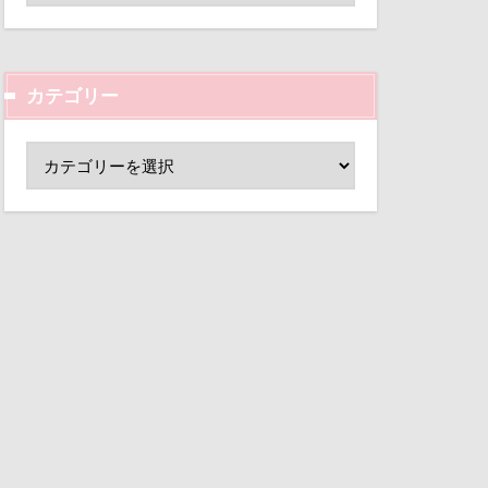
ド
小芝風花
変顔
壁紙
カテゴリー
外耳炎
し皿
君津市
覧カート
村
ド
夢の島
大宮公園
ペンダント
サボサ
可飲食店
タンちゃん
マハロちゃん