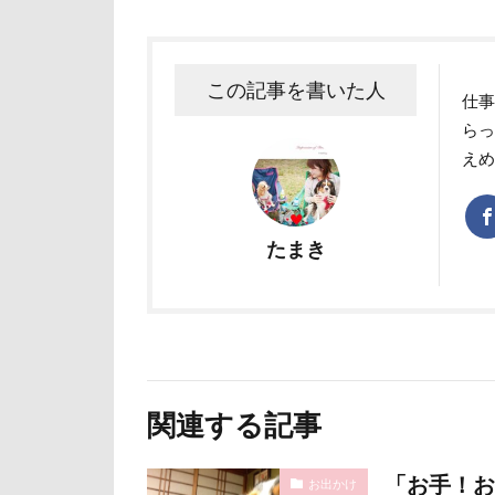
ユニオンジャッ
フォトコンテス
この記事を書いた人
花菖蒲
花
仕
らっ
舎人公園
え
茂原市
茨
薔薇
蕨駅
葉っぱ
落
たまき
草加市
茶
米沢牛ステーキレ
立山連峰
神奈川県
肉菜工房 うしす
関連する記事
耳
羽鳥湖
「お手！お
絵画教室
お出かけ