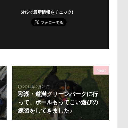
ナちゃん
ルナくん
ルイちゃん
レオくん
ルイくん
SNSで最新情報をチェック!
ース
リリィーちゃん
リラちゃん
リュウくん
リビング
レオナルドくん
リックくん
ロマニくん
ワル顔
ロールクッション
ロープウェイ
ロープ
ローズガーデン
ロッテちゃん
レオンくん
ロッヂ花月園
ロックハート城
バイ園
ロウバイ
ロイちゃん
レヴォーグ
レディくん
リクくん
マロンちゃん
ムムちゃん
モコちゃｎ
モコ
Next
モカくん
メンテナンス
メレンゲの気持ち
メルちゃん
ンド
メイフェアちゃん
ムサシくん
モナちゃん
ミレー
2014年9月21日
ミルクちゃん
ミルキーちゃん
ミラーレス一眼レフ
ミラち
彩湖・道満グリーンパークに行
ミウちゃん
マンスリーフォト
モデル
モナカちゃん
って、ボールもってこい遊びの
ニット
ラヴィちゃん
ラントくん
ランキング
ラリーく
練習をしてきました♪
ラディちゃん
ラテくん
ラッキーちゃん
ライラちゃん
ライムくん
ライクくん
ヨーゼフくん
ヨギボー
ユ