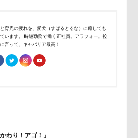
ク
ユウくん
モンブラン
モモちゃん
常磐道
店舗
ト
芝桜
苺ちゃん
英国淑女
若狭海浜公園
若狭公
の里
花
芦田愛菜
舐め舐め
茂来山
舎人公園ドッ
事と育児の疲れを、愛犬（すばるとるな）に癒しても
ています。 時短勤務で働く正社員。アラフォー。控
舌出し
自業自得
臨港パーク
腸閉塞
腕枕
脱出
めに言って、キャバリア最高！
城県
胡桃ちゃん
葵央（あお）くん
蛇口
蘭ちゃん
蕎麦屋
蕎麦
蓼科 茶花茶花
蓮田市
葛飾区
とし物
萌華ちゃん
萌ちゃん
菜の花
草津温泉
草
屋
胸の飾り毛
育成
被り物
立山町
粉ミルク
ストラン un
節分
筑西市
等身大ガンダム
笛吹市
空腹
糸満市
移動中
称名滝
秩父
福袋
福島
砺波市
破壊王
粗相
紅ズワイガニ
肘掛けスタイル
け 台場店
肉球マッサージ
肉球ハーネス
肉球
耳掃除嫌
羽田空港
群馬県
紅梅
美術館
羊毛フェルト
かわり！アゴ！」
細工蒲鉾
紬くん
紫陽花
紋次郎くん
紅葉
血液検