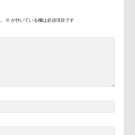
時計
春日部市
春三くん
星野エリア
昇降テーブル
公園
旧軽井沢森ノ美術館
日高市
日帰り入院
日光浴
。
※
が付いている欄は必須項目です
新潟県
新春ハッピースクラッチキャンペーン
斑尾高原
散歩
撮影会
暑さ対策
最敬礼
撮影スポット
板橋
梅
桜並木
桜
桃侍くん
栃木県
柚稀（ゆずき）く
チャーム
東芝
東京都
東京ビックサイト
東京April
木更津
望くん
服
撮影テクニック
携帯ストラップ
リブ
忍者
成田ゆめ牧場
愛車
情報誌
恩納村
怒らない
忘年会
心雑音
成田山新勝寺
心配無用
心大朗くん
微速度撮影
御用
彼岸花
彩湖・道満グリ
山
成田市
掻き掻き
手編み
接触冷感
接待係
抱きクッション
抜け毛取りクリーナー
抜け毛
手編みセータ
作りスヌード
手作りゴハン
手作りケーキ
手作りオヤツ
所沢航空記念公園
所沢市
房総
戸田市
椿
模様