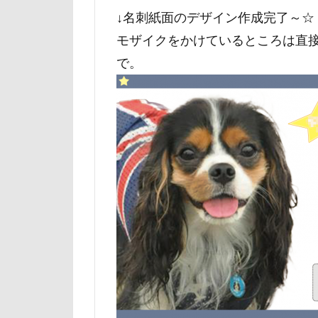
↓名刺紙面のデザイン作成完了～☆
山下公園
モザイクをかけているところは直接
小矢部市
で。
壁
増税前
国営みちのく杜
吐いた
名
実はすごい
妖怪アンテナ
天然記念物
大和町
夢
ホームセンター
ペンション・ブ
ペニーレイン
ペット可
ペットステージ（Pe