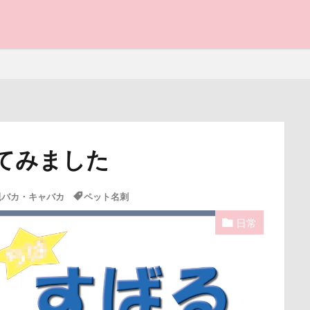
サマーニット
サマーカット
サマーちゃん
サツマイモ
ー
シャンプー
シュウイチDOG
ゴンドラ
ジュンちゃん
と子ども
スツール
スターバックス
スキー
ジローラモくん
ジ
ン
ジョンくん
ジュンくん
ショコラちゃん
ジャンプ
ャッチ
ジャックくん
ジグソーパズル
ジェラートピケ
シルバーウィーク
シルエット
ショートケーキ
ゴールデンウ
クッキーちゃん
クリスマスディナー
ケイくん
グラス
てみました
プラス
クール素材
クールミスト
クークチュール
クレ
写真パネル
前橋市
初詣
出羽公園
出没！アド街
クリリンくん
クリスマス
ケルヒャー
クリスティーナち
感ジェルマット
写真教室
写真撮影
写真加工
公園
親バカ・キャバカ
ペット名刺
タンプ
クランベリー
クララちゃん
クラシックカー博物館
街市
八ヶ岳
入間市
優玖（はるく）くん
優しい
日常
ー
クッション
クッキー君
ケガ
ケンシロウくん
ェック
加湿器
動物病院
保護犬
去勢手術
同胎
コンテスト
コング
コロンちゃん
コロンくん
コメ
叱るの忘れてシャッター切る
叱られた
口タプ
受領印
コナちゃん
コトラくん
コテージ
コソドロスヌード
博物館
北海道直送
南相馬鹿島SA
南相馬市
卒業
コスプレ
コジローくん
ココナラ
ココアちゃん
ココア
ライブウェイ
千葉県
千本松牧場
千ちゃん
北陸