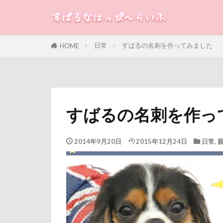
サラサラ
ササミジャーキ
すばる
るな
犬
ステッカー
日常
すばるの名刺を作ってみました
HOME
ジョンソンタウ
カテゴリー
ジャンピングキ
シンクロ
ゴッドハンド
タグ
すばるの名刺を作っ
クールｘクール
100円ショップ
クレアちゃん
冷蔵庫
冷
2014年9月20日
2015年12月24日
日常
,
クリエイタース
八重桜
八
クッションカバ
傘
健康チ
コタローくん
叱れない
コムギくん
取りあい
コソドロ
千里浜なぎさド