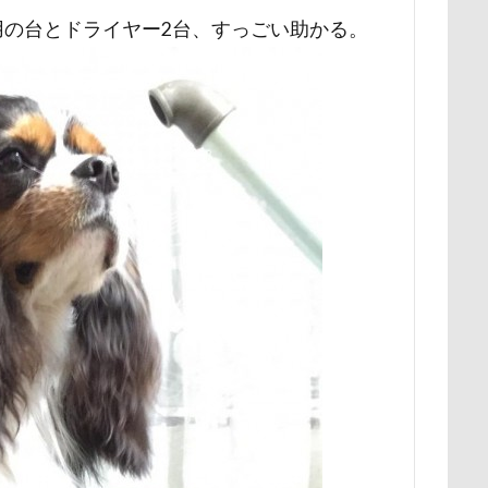
時計
春日部市
春三くん
星野エリア
昇降テーブル
用の台とドライヤー2台、すっごい助かる。
公園
旧軽井沢森ノ美術館
日高市
日帰り入院
日光浴
新潟県
新春ハッピースクラッチキャンペーン
斑尾高原
散歩
撮影会
暑さ対策
最敬礼
撮影スポット
板橋
梅
桜並木
桜
桃侍くん
栃木県
柚稀（ゆずき）く
チャーム
東芝
東京都
東京ビックサイト
東京April
木更津
望くん
服
撮影テクニック
携帯ストラップ
リブ
忍者
成田ゆめ牧場
愛車
情報誌
恩納村
怒らない
忘年会
心雑音
成田山新勝寺
心配無用
心大朗くん
微速度撮影
御用
彼岸花
彩湖・道満グリ
山
成田市
掻き掻き
手編み
接触冷感
接待係
抱きクッション
抜け毛取りクリーナー
抜け毛
手編みセータ
作りスヌード
手作りゴハン
手作りケーキ
手作りオヤツ
所沢航空記念公園
所沢市
房総
戸田市
椿
模様