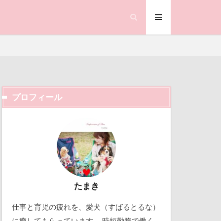
プロフィール
ック天国
動物殺処分ゼロ
働くおじさん
吉野家
取り込み中
たまき
仕事と育児の疲れを、愛犬（すばるとるな）
北軽井沢
に癒してもらっています。 時短勤務で働く