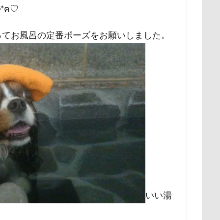
*ฅ♡
ー牧場
マサラちゃん
マグノリア棟
マグカップ
マウン
ド
ボート
マイクロビーズクッション
マイクロバブル
ってお風呂の定番ポーズをお願いしました。
ポテチくん
ポチくん
ポストカード
ポケモンGO
ポ
ペットショップ
マリンちゃん
フルーツトマト狩り
ブル
ブリキ看板
ブランチ
ブラッシング
ブラタン
フワフ
フリーマーケット
ブレスレット
フリーステッチ free stitch
ちゃん
フランソワーズくん
フランちゃん
フセ
フクロ
フォトツアー
ブレアちゃん
ブレンハイム
ペットグラ
ペットのおうち
ペットと泊まる陽だまり
ベンくん
ベラ
ベストショット
ヘンリーくん
ヘソ天
プーラニアン
ブ
プレサーモC-25
プレアデス星団
プルバックハトカー
プリ
プライスレス
ププくん
プイネちゃん
ブロンズ像
いい湯
ワンコクッキー
ルチアちゃん
レインコート
ーデンひめはるの里
レイちゃん
ルークくん
ルビーちゃん