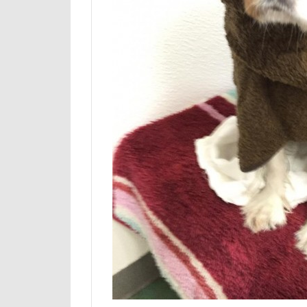
石巻市
長
長野県
長
銀行印
銀
静電気
顔
魚止めの滝
飯山市
食
願い事メーカー
貸し切り温泉
診察台
越
見返りポーズ
遊園地
那
道満ドッグラン
追いかけっこ
軽井沢旅行