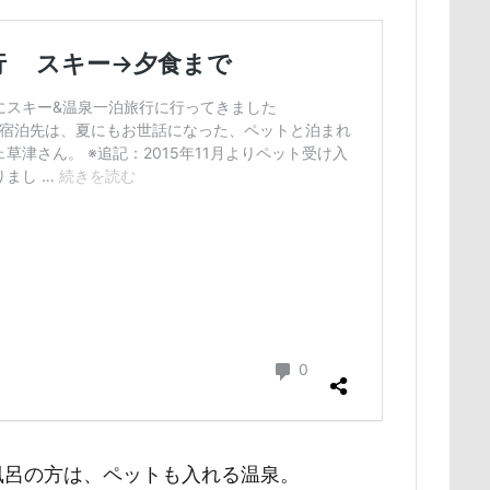
展望台
屋内ドッグラン
居酒屋
小谷流の里ドギーズアイラン
宮城県
室内遊び
名前の由来
土手
夕陽
夏対策
埼玉県
地震
土田トレーナー
国営武蔵丘陵森林公園
の湖畔公園
困惑顔
噛み噛み
哀愁
吾妻郡
吹き出
護市
夕食
多頭飼い記念日
室内トレーニング
天空の遊
宝登山
宇宙犬スヌード
宇宙兄弟
子犬のワルツ
嬬恋
奇跡体験！アンビリーバボー
太閤山ランド
天狗山プレイラン
大脱出
大福
大物説
大満足
大島屋
大宮区
愛ちゃん
ワンコ御節
ワンコプレート
年賀状
ペロペロ
ホタルイカ
ホタルちゃん
ホクロ
ペーターくん
ランシェ草津
ペンション
ペロリンチョ
ペロちゃん
ボ
ペディ(PEDI)
ペット用バスタブ
ペット名刺
ペット同伴
ペットボトル
ペットプロフ
ペットパラダイス
ボケ
ボ
風呂の方は、ペットも入れる温泉。
tstages）
マウントジーンズ
マミーちゃん
ママ実家