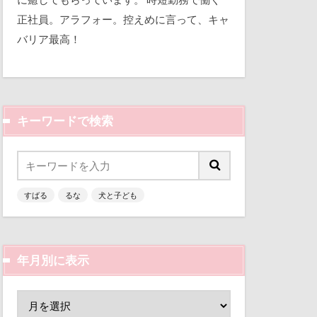
平和
正社員。アラフォー。控えめに言って、キャ
バリア最高！
三瓶くん
備え
七夕
キーワードで検索
似顔絵
人形
乳歯
すばる
るな
犬と子ども
富山環水公園
津市
富山県
富士河口湖町
年月別に表示
ン
小春ちゃん
嵐山渓谷
山中湖