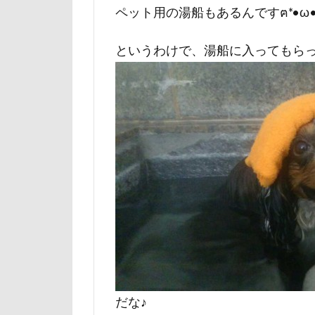
ペット用の湯船もあるんですฅ*•ω•
マテ
マザ
マイフリーガー
というわけで、湯船に入ってもら
マァムちゃん
ペットドック
ブリーダー
フレキシリード
フランソワーズ
フォトフレーム
ペットカート
ベランダ
プレゼント
プリシアちゃん
マリーちゃん
だな♪
レイクウッズガ