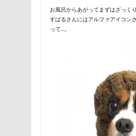
ユニオンジャッ
お風呂からあがってまずはざっく
フォトコンテス
すばるさんにはアルファアイコン
花菖蒲
花
って…。
舎人公園
茂原市
茨
薔薇
蕨駅
葉っぱ
落
草加市
茶
米沢牛ステーキレ
立山連峰
神奈川県
肉菜工房 うしす
耳
羽鳥湖
絵画教室