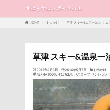
すばる
るな
犬
お出かけ
草津 スキー&温泉一泊旅行 温
HOME
カテゴリー
タグ
草津 スキー&温泉一
100円ショップ
冷蔵庫
冷
2015年2月3日
2016年5月7日
お出かけ
ALPHA ICON
,
すばる2才
,
バスローブ
,
ペンション
八重桜
八
傘
健康チ
叱れない
取りあい
千里浜なぎさド