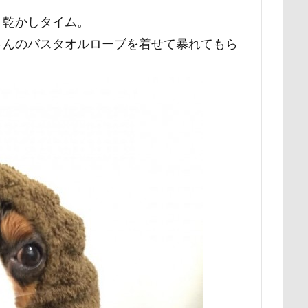
ク
ユウくん
モンブラン
モモちゃん
常磐道
店舗
り乾かしタイム。
ト
芝桜
苺ちゃん
英国淑女
若狭海浜公園
若狭公
さんのバスタオルローブを着せて暴れてもら
の里
花
芦田愛菜
舐め舐め
茂来山
舎人公園ドッ
舌出し
自業自得
臨港パーク
腸閉塞
腕枕
脱出
城県
胡桃ちゃん
葵央（あお）くん
蛇口
蘭ちゃん
蕎麦屋
蕎麦
蓼科 茶花茶花
蓮田市
葛飾区
とし物
萌華ちゃん
萌ちゃん
菜の花
草津温泉
草
屋
胸の飾り毛
育成
被り物
立山町
粉ミルク
ストラン un
節分
筑西市
等身大ガンダム
笛吹市
空腹
糸満市
移動中
称名滝
秩父
福袋
福島
砺波市
破壊王
粗相
紅ズワイガニ
肘掛けスタイル
け 台場店
肉球マッサージ
肉球ハーネス
肉球
耳掃除嫌
羽田空港
群馬県
紅梅
美術館
羊毛フェルト
細工蒲鉾
紬くん
紫陽花
紋次郎くん
紅葉
血液検