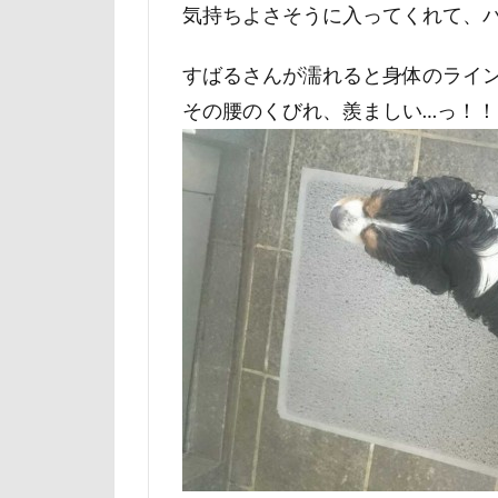
気持ちよさそうに入ってくれて、
ルビー
ル
リード
リ
すばるさんが濡れると身体のライ
レインドッグス
その腰のくびれ、羨ましい…っ！！
ワガママ
ロンくん
ロゴ
ロウ
リッチェル
モカちゃん
メリーゴーラウ
ミレちゃん
ミックス犬
ラガーシャツ風
ララちゃん
ライムちゃん