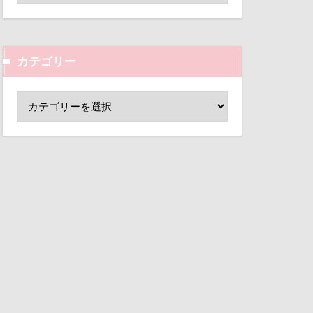
ド
小芝風花
変顔
壁紙
カテゴリー
外耳炎
し皿
君津市
覧カート
村
ド
夢の島
大宮公園
ペンダント
サボサ
可飲食店
タンちゃん
マハロちゃん