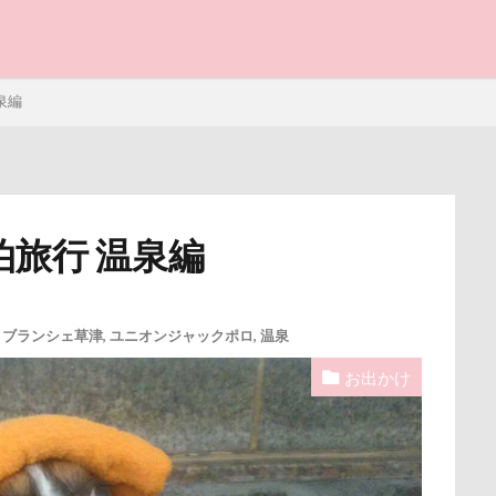
と子ども
泉編
泊旅行 温泉編
写真パネル
前橋市
初詣
出羽公園
出没！アド街
感ジェルマット
写真教室
写真撮影
写真加工
公園
・ブランシェ草津
,
ユニオンジャックポロ
,
温泉
街市
八ヶ岳
入間市
優玖（はるく）くん
優しい
お出かけ
ェック
加湿器
動物病院
保護犬
去勢手術
同胎
叱るの忘れてシャッター切る
叱られた
口タプ
受領印
博物館
北海道直送
南相馬鹿島SA
南相馬市
卒業
ライブウェイ
千葉県
千本松牧場
千ちゃん
北陸