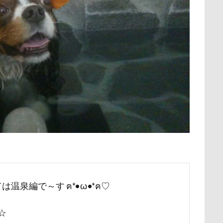
保水効果
名刺
三王山ふれあい公園
丘を越えて
世界
不貞寝
下野市
上越市
上尾市
三陸復興国立公園
中年サラリーマン
三井アウトレットパーク
万座毛
万が一の
ィーナスフォート
ヴィンテージ
ワークショップ
ワンピース
中瀬公園
來夢（らいむ）ちゃん
代々木公園ドッグラン
メント
体重
体調不良
佐久穂町
似顔絵師なつき
休日の朝
仰向け抱っこ
代々木公園
串カツ田中 北千住店
クッション
二足立ち
二等辺三角形
二度寝
予定
乗鞍高原
主張
同胎兄弟
名刺入れ
ワンコ店内OK
射水市
寝顔
寝起き
寝相
寝床
寝坊助
富
布施町
富山市
富士見高原
富士見町
富士見公園
温泉編で～す ฅ*•ω•*ฅ♡
ド
富士吉田市
富士すばるランド
家宝
小布施ドッグラ
ン
山梨県
巾着田
川越市
川口市
川
嵐山町
☆
岳くん
岩畳
山梨市
小松菜
山北町
山中湖村