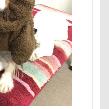
野北部旅行
青木町公園
震災
雪
雨
雑草
集
野原町
長瀞屋
音雅
長瀞
長持ちオヤツ
長友心平
座ミレージャギャラリー
鈴木福
野菜ジャーキー
里山ドッグ
スワップ
那須高原SA
飾り毛
鼻
鵜の浜海岸
鳩
鬼押出し園
駄々コネ
首里城
館林市
飼い主似
欲魔人
食器
食事風景
食べ渋り
食べたい
飛行犬
願い事
里山
那須町
袴
診断メーカー
赤ち
豆キャッチ
譲渡会
謹賀新年
読者投稿
誤飲
谷市
記念日
観覧車
親戚探し
親ばかフィルター
西川口駅
西丹沢
西の河原公園
赤壁
足立区
須ゴンドラ
那須どうぶつ王国
那須とりっくあーとぴあ
那覇
道満ドッグプール
運転手
運転席
運転
遊んで
迷子札
近江屋
農家のオバチャン
軽井沢町 南軽井沢
軽井沢タリアセン
軽井沢
車
砂浜
石川県
引っ