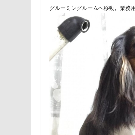
日向ぼっこ
グルーミングルームへ移動。業務
旭日丘湖畔緑地
旅館
方言
文太くん
梅百花園
松本市
月
未来ちゃん
極上牛のスペア
怒られる5秒前
心臓病の薬
弱点
成田
抱っこ紐
戦利品
手
扇雀飴本舗