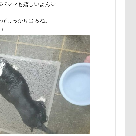
パパママも嬉しいよん♡
ナちゃん
ルナくん
ルイちゃん
レオくん
ルイくん
ース
リリィーちゃん
リラちゃん
リュウくん
リビング
ンがしっかり出るね。
レオナルドくん
リックくん
ロマニくん
ワル顔
！
ロールクッション
ロープウェイ
ロープ
ローズガーデン
ロッテちゃん
レオンくん
ロッヂ花月園
ロックハート城
バイ園
ロウバイ
ロイちゃん
レヴォーグ
レディくん
リクくん
マロンちゃん
ムムちゃん
モコちゃｎ
モコ
モカくん
メンテナンス
メレンゲの気持ち
メルちゃん
ンド
メイフェアちゃん
ムサシくん
モナちゃん
ミレー
ミルクちゃん
ミルキーちゃん
ミラーレス一眼レフ
ミラち
ミウちゃん
マンスリーフォト
モデル
モナカちゃん
ニット
ラヴィちゃん
ラントくん
ランキング
ラリーく
ラディちゃん
ラテくん
ラッキーちゃん
ライラちゃん
ライムくん
ライクくん
ヨーゼフくん
ヨギボー
ユ