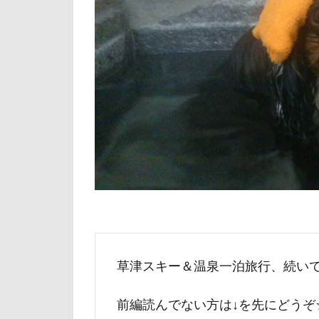
倶利伽羅峠
世界の名犬牧場
三峯神社
一発芸
ヴ
中島フィールズ
作品レビューコ
似たもの父子
人をダメにする
九十九里浜
小太郎くん
富山湾
小
草津スキー＆温泉一泊旅行、続いては
富士急ハイラン
室内遊びレッス
前編読んでない方は↓を先にどうぞ
島忠ホームズ