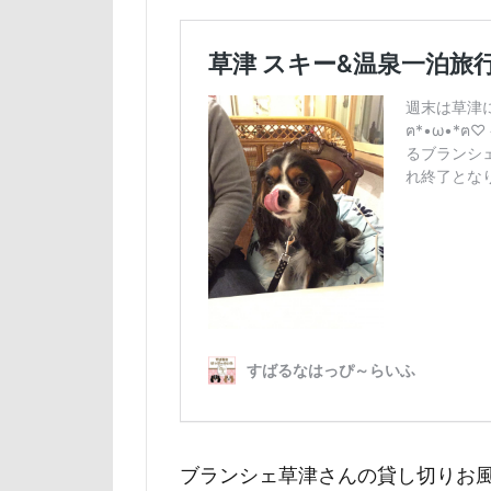
山下公園
小矢部市
壁
増税前
国営みちのく杜
吐いた
名
実はすごい
妖怪アンテナ
天然記念物
大和町
夢
ホームセンター
ペンション・ブ
ペニーレイン
ペット可
ブランシェ草津さんの貸し切りお
ペットステージ（Pe