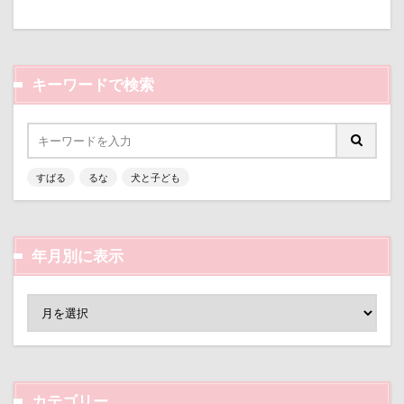
七夕
一発芸
ヴィーナスフォート
モナカちゃん
リカちゃん
ヴィンテージ
ワークショップ
ワンピース
ラガーシャツ風ニット
ラヴィちゃん
中島フィールズ
中瀬公園
ラントくん
ランキング
ラリーくん
キーワードで検索
來夢（らいむ）ちゃん
代々木公園ドッグラン
ラランくん
ララちゃん
ラディちゃん
作品レビューコメント
体重
体調不良
ラテくん
ラッキーちゃん
ライラちゃん
佐久穂町
似顔絵師なつき
似顔絵
モネちゃん
ライムちゃん
ライムくん
すばる
るな
犬と子ども
似たもの父子
休日の朝
仰向け抱っこ
ライクくん
ヨーゼフくん
ヨギボー
代々木公園
串カツ田中 北千住店
人形
ユニオンジャックポロ
ユニオンジャック
人をダメにするクッション
二足立ち
ユウくん
モンブラン
モモちゃん
常磐道
年月別に表示
二等辺三角形
二度寝
予定
乳歯
店舗限定色
フォトコンテスト
芝桜
九十九里浜
乗鞍高原
主張
同胎兄弟
苺ちゃん
英国淑女
若狭海浜公園
名刺入れ
ワンコ店内OK
富山環水公園
若狭公園
花闊歩
花菖蒲
花の里
花
小太郎くん
射水市
寝顔
寝起き
芦田愛菜
舐め舐め
茂来山
寝相
寝床
寝坊助
富津市
富山県
舎人公園ドッグラン
舎人公園
舌出し
カテゴリー