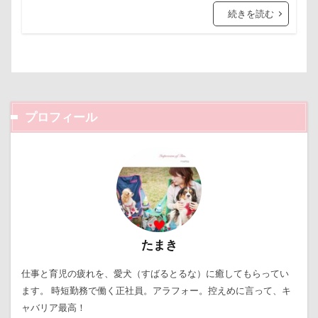
傘
健康チェック
加湿器
動物病院
続きを読む
ロープ
ローズガーデン
ローアングル撮影
保護犬
去勢手術
同胎
吉野家
ロンくん
ロッテちゃん
レオンくん
叱れない
叱るの忘れてシャッター切る
ロッヂ花月園
ロックハート城
ロックオン
叱られた
口タプ
受領印
取り込み中
ロゴ
ロウバイ園
ロウバイ
ロイちゃん
取りあい
博物館
北海道直送
レヴォーグ
レディくん
レジーナ
プロフィール
南相馬鹿島SA
南相馬市
卒業
リッチェル
リクくん
マロンちゃん
千里浜なぎさドライブウェイ
千葉県
ムムちゃん
モコちゃｎ
モコちゃん
千本松牧場
千ちゃん
北陸
北軽井沢
モカちゃん
モカくん
メンテナンス
倶利伽羅峠
保水効果
名刺
メレンゲの気持ち
メルちゃん
三王山ふれあい公園
丘を越えて
世界平和
メリーゴーラウンド
メイフェアちゃん
世界の名犬牧場
不貞寝
下野市
上越市
ムサシくん
モナちゃん
ミレーちゃん
たまき
上尾市
三陸復興国立公園
三瓶くん
ミレちゃん
ミルクちゃん
ミルキーちゃん
仕事と育児の疲れを、愛犬（すばるとるな）に癒してもらってい
三峯神社
中年サラリーマン
ミラーレス一眼レフ
ミラちゃん
ミックス犬
ます。 時短勤務で働く正社員。アラフォー。控えめに言って、キ
三井アウトレットパーク
万座毛
万が一の備え
ャバリア最高！
ミウちゃん
マンスリーフォト
モデル