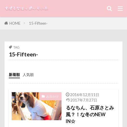
キーワード
プレアデス星団
プルバックハトカー
プリンちゃん
プリシアちゃん
プライスレス
HOME
15-Fifteen-
ププくん
プイネちゃん
ブロンズ像
すばる
るな
犬と子ども
マリンくん
マリーちゃん
ワンコクッキー
カテゴリー
ルチアちゃん
レインコート
TAG
レイクウッズガーデンひめはるの里
レイちゃん
15-Fifteen-
ルークくん
ルビーちゃん
ルビーくん
タグ
ルビー
ルナちゃん
ルナくん
ルイちゃん
新着順
人気順
100円ショップ
写真パネル
前橋市
初詣
レオくん
ルイくん
リーフくん
リード
出羽公園
出没！アド街ック天国
冷蔵庫
リース
リリィーちゃん
リラちゃん
冷感ジェルマット
写真教室
写真撮影
2016年12月11日
リュウくん
リビング
リディちゃん
お出かけ
2017年7月27日
写真加工
公園
動物殺処分ゼロ
八重桜
レインドッグス
レオナルドくん
リックくん
るなちん、石原さとみ
八街市
八ヶ岳
入間市
風？！な冬のNEW
ロマニくん
ワル顔
ワクチン接種
IN☆
優玖（はるく）くん
優しい
働くおじさん
ワガママ
ロールクッション
ロープウェイ