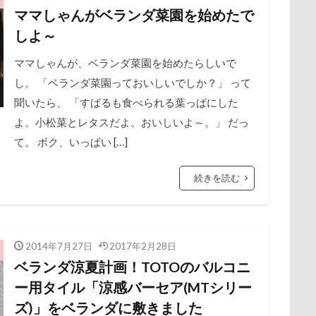
ゲンくん
ケーヨーデイツー
ケーヨーD2
鼻垂れ
ママしゃんがベランダ菜園を始めたで
ナちゃん
ルナくん
ルイちゃん
レオくん
ルイくん
しよ～
ース
リリィーちゃん
リラちゃん
リュウくん
リビング
検索
レオナルドくん
リックくん
ロマニくん
ワル顔
ママしゃんが、ベランダ菜園を始めたらしいで
し。 「ベランダ菜園っておいしいでしか？」 って
ロールクッション
ロープウェイ
ロープ
ローズガーデン
聞いたら、 「すばるも食べられる葉っぱにした
ロッテちゃん
レオンくん
ロッヂ花月園
ロックハート城
よ。小松菜とレタスだよ。おいしいよ～。」 だっ
バイ園
ロウバイ
ロイちゃん
レヴォーグ
レディくん
て。 ボク、いっぱい […]
リクくん
マロンちゃん
ムムちゃん
モコちゃｎ
モコ
モカくん
メンテナンス
メレンゲの気持ち
メルちゃん
続きを読む
ンド
メイフェアちゃん
ムサシくん
モナちゃん
ミレー
ミルクちゃん
ミルキーちゃん
ミラーレス一眼レフ
ミラち
ミウちゃん
マンスリーフォト
モデル
モナカちゃん
2014年7月27日
2017年2月28日
ベランダ涼夏計画！TOTOのバルコニ
ニット
ラヴィちゃん
ラントくん
ランキング
ラリーく
ー用タイル「涼感バーセア(MTシリー
ラディちゃん
ラテくん
ラッキーちゃん
ライラちゃん
ズ)」をベランダに敷きました
ライムくん
ライクくん
ヨーゼフくん
ヨギボー
ユ