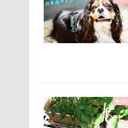
ネクスガード ス
倶利伽羅峠
ニコくん
世界の名犬牧場
ハイジちゃん
三峯神社
バウンサー
一発芸
ヴ
ハンディモップ
中島フィールズ
ハニービー撮影
作品レビューコ
ハウススタジオM
似たもの父子
キャバミー
人をダメにする
キャバリアクラ
九十九里浜
キャバリアDAY
小太郎くん
キッチン探検隊
富山湾
小
日常
カルマちゃん
富士急ハイラン
キャバ嬢テク
室内遊びレッス
キャリーバッグ
島忠ホームズ