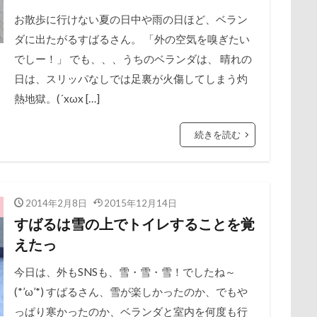
ク
ユウくん
モンブラン
モモちゃん
常磐道
店舗
お散歩に行けない夏の日中や雨の日ほど、ベラン
ダに出たがるすばるさん。 「外の空気を嗅ぎたい
ト
芝桜
苺ちゃん
英国淑女
若狭海浜公園
若狭公
でしー！」 でも、、、うちのベランダは、 晴れの
の里
花
芦田愛菜
舐め舐め
茂来山
舎人公園ドッ
日は、スリッパなしでは足裏が火傷してしまう灼
舌出し
自業自得
臨港パーク
腸閉塞
腕枕
脱出
熱地獄。(´xωx […]
城県
胡桃ちゃん
葵央（あお）くん
蛇口
蘭ちゃん
蕎麦屋
蕎麦
蓼科 茶花茶花
蓮田市
葛飾区
続きを読む
とし物
萌華ちゃん
萌ちゃん
菜の花
草津温泉
草
屋
胸の飾り毛
育成
被り物
立山町
粉ミルク
ストラン un
節分
筑西市
等身大ガンダム
笛吹市
2014年2月8日
2015年12月14日
空腹
糸満市
移動中
称名滝
秩父
福袋
福島
すばるは雪の上でトイレすることを覚
えたっ
砺波市
破壊王
粗相
紅ズワイガニ
肘掛けスタイル
け 台場店
肉球マッサージ
肉球ハーネス
肉球
耳掃除嫌
今日は、外もSNSも、雪・雪・雪！でしたね～
羽田空港
群馬県
紅梅
美術館
羊毛フェルト
(*’ω’*) すばるさん、雪が楽しかったのか、でもや
細工蒲鉾
っぱり寒かったのか、ベランダと室内を何度も行
紬くん
紫陽花
紋次郎くん
紅葉
血液検