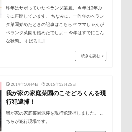
ンケット
キャバリーマンスタイ
キャバリア風鈴
キャバリア
展望台
屋内ドッグラン
居酒屋
小谷流の里ドギーズアイラン
昨年はサボっていたベランダ菜園。 今年は2年ぶ
号
キャバリア特集
キャバリア本
キャバリア服
キャバ
りに再開しています。 ちなみに、一昨年のベラン
宮城県
室内遊び
名前の由来
土手
夕陽
夏対策
ィング2018
キャバリアミーティング
カメラ
カフェ
ダ菜園始めたときの記事はこちら ☞ママしゃんが
埼玉県
地震
土田トレーナー
国営武蔵丘陵森林公園
ス
エクシーガ
エアーおやつ
ウルルくん
ウブちゃん
ベランダ菜園を始めたでしよ～ 今年はすでにこん
の湖畔公園
困惑顔
噛み噛み
哀愁
吾妻郡
吹き出
な状態。 すばる […]
ク
ウチの子グッズ
ウサギ耳
ウォータートレッキング
護市
夕食
多頭飼い記念日
室内トレーニング
天空の遊
ウィンク
ウィルくん
イーノの森
インテリア
インターペ
宝登山
宇宙犬スヌード
宇宙兄弟
子犬のワルツ
嬬恋
続きを読む
イングランド代表キャバリアーズユニフォーム
イルカ
イラ
奇跡体験！アンビリーバボー
太閤山ランド
天狗山プレイラン
エルちゃん
カファレル
オヤツ入れ
カヌチャベイホテル
大脱出
大福
大物説
大満足
大島屋
大宮区
カトラリー
カタログ
カイくん
オープンカー
オーナメ
愛ちゃん
ワンコ御節
ワンコプレート
年賀状
ペロペロ
2014年10月4日
2015年12月25日
オリジナルグッズ
オヤツ
エルマーくん
オモチャ
我が家の家庭菜園のこそどろくんを現
ホタルイカ
ホタルちゃん
ホクロ
ペーターくん
オフ会
オッサン座り
オスワリ
オクラ
オキちゃん劇場
行犯逮捕！
ランシェ草津
ペンション
ペロリンチョ
ペロちゃん
ボ
クゥくん
クッキーくん
スヌード
サンシェード
シミ
ペディ(PEDI)
ペット用バスタブ
ペット名刺
ペット同伴
我が家の家庭菜園泥棒を現行犯逮捕しました。 こ
シェンロンくん
シェリーちゃん
サンバイザー
サンド
ペットボトル
ペットプロフ
ペットパラダイス
ボケ
ボ
ちらが犯行現場です。
サンタ
サンキューの日
シャンプーハット
サラリーマ
tstages）
マウントジーンズ
マミーちゃん
ママ実家