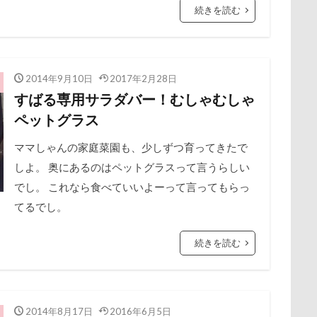
サマーニット
サマーカット
サマーちゃん
サツマイモ
続きを読む
ー牧場
マサラちゃん
マグノリア棟
マグカップ
マウン
ー
シャンプー
シュウイチDOG
ゴンドラ
ジュンちゃん
ド
ボート
マイクロビーズクッション
マイクロバブル
スツール
スターバックス
スキー
ジローラモくん
ジ
ポテチくん
ポチくん
ポストカード
ポケモンGO
ポ
ン
ジョンくん
ジュンくん
ショコラちゃん
ジャンプ
2014年9月10日
2017年2月28日
ペットショップ
マリンちゃん
フルーツトマト狩り
ブル
すばる専用サラダバー！むしゃむしゃ
ャッチ
ジャックくん
ジグソーパズル
ジェラートピケ
ブリキ看板
ブランチ
ブラッシング
ブラタン
フワフ
ペットグラス
シルバーウィーク
シルエット
ショートケーキ
ゴールデンウ
フリーマーケット
ブレスレット
フリーステッチ free stitch
クッキーちゃん
クリスマスディナー
ケイくん
グラス
ママしゃんの家庭菜園も、少しずつ育ってきたで
ちゃん
フランソワーズくん
フランちゃん
フセ
フクロ
プラス
しよ。 奥にあるのはペットグラスって言うらしい
クール素材
クールミスト
クークチュール
クレ
フォトツアー
ブレアちゃん
ブレンハイム
ペットグラ
でし。 これなら食べていいよーって言ってもらっ
クリリンくん
クリスマス
ケルヒャー
クリスティーナち
ペットのおうち
ペットと泊まる陽だまり
ベンくん
ベラ
てるでし。
タンプ
クランベリー
クララちゃん
クラシックカー博物館
ベストショット
ヘンリーくん
ヘソ天
プーラニアン
ブ
ー
クッション
クッキー君
ケガ
ケンシロウくん
プレサーモC-25
プレアデス星団
プルバックハトカー
続きを読む
プリ
コンテスト
コング
コロンちゃん
コロンくん
コメ
プライスレス
ププくん
プイネちゃん
ブロンズ像
コナちゃん
コトラくん
コテージ
コソドロスヌード
ワンコクッキー
ルチアちゃん
レインコート
コスプレ
コジローくん
ココナラ
ココアちゃん
ココア
ーデンひめはるの里
レイちゃん
ルークくん
ルビーちゃん
2014年8月17日
2016年6月5日