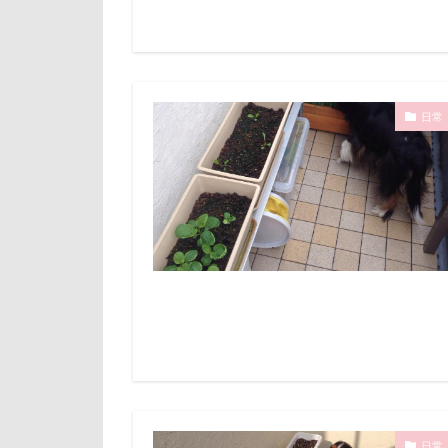
サラサラ
マテ
マザ
ササミジャーキ
マイフリーガー
ステッカー
マァムちゃん
ジョンソンタウ
日常
ペットドック
ジャンピングキ
ブリーダー
シンクロ
フレキシリード
ゴッドハンド
フランソワーズ
クールｘクール
フォトフレーム
クレアちゃん
ペットカート
クリエイタース
ベランダ
クッションカバ
プレゼント
コタローくん
プリシアちゃん
コムギくん
マリーちゃん
コソドロ
レイクウッズガ
日常