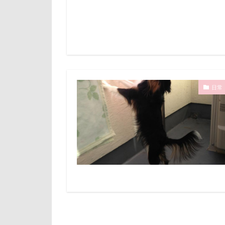
石巻市
長
長野県
長
銀行印
銀
静電気
顔
魚止めの滝
日常
飯山市
食
願い事メーカー
貸し切り温泉
診察台
越
見返りポーズ
遊園地
那
道満ドッグラン
追いかけっこ
軽井沢旅行