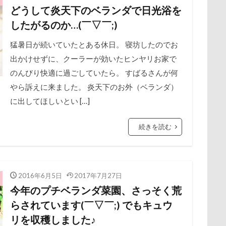
ペクトラ
ハイジの里
ニュートロ ナチュラルチョイス
ニッ
どうして炎天下のベランダで日光浴を
保水効果
名刺
三王山ふれあい公園
丘を越えて
世界
ナルちゃん
ナナちゃん
ナツメちゃん
ナッキーくん
ナ
したがるのか…(￣▽￣;)
不貞寝
下野市
上越市
上尾市
三陸復興国立公園
ハイタッチ
バスターミニキューブ
ハンコ
バスタブキャ
中年サラリーマン
猛暑日が続いていたとある休日。 寝坊したのでお
三井アウトレットパーク
万座毛
万が一の
バイ貝
ハーネス
ハードル
ハート
ハンモック
出かけせずに、クーラーが効いたヒンヤリお家で
ィーナスフォート
ヴィンテージ
ワークショップ
ワンピース
ハロウィン
ハイローチェア
ハルニレテラス
ハルちゃ
のんびり快適に過ごしていたら。 すばるさんが何
中瀬公園
來夢（らいむ）ちゃん
代々木公園ドッグラン
会
やら訴えに来ました。 炎天下のお外（ベランダ）
ハニーちゃん
ハナちゃん
ハギーバディース
ハギレ
メント
体重
体調不良
佐久穂町
似顔絵師なつき
に出してほしいとい […]
ORGEN
ハウススタジオ
ハウス
スリーショット
スマ
休日の朝
仰向け抱っこ
代々木公園
串カツ田中 北千住店
キャバリアパッケージ
キャバリアスタンプ
キャバリアグッズ
クッション
二足立ち
二等辺三角形
二度寝
予定
続きを読む
ブ
キャバリアクッション
キャバリアキャンドル
キャバリア
乗鞍高原
主張
同胎兄弟
名刺入れ
ワンコ店内OK
キャバリア
キャディ部
キャバリアフェスティバル
キ
射水市
寝顔
寝起き
寝相
寝床
寝坊助
富
キシリトール
ガーデニング
ガラス玉イベント
ガチャ
布施町
富山市
富士見高原
富士見町
富士見公園
2016年6月5日
2017年7月27日
カラー
キャバリアパーティ
キャバリアフェスティバル2018
今年のプチベランダ菜園、さっそく荒
ド
富士吉田市
富士すばるランド
家宝
小布施ドッグラ
キーリング
キーホルダー
キュウリ
キャンディちゃん
らされています(￣▽￣;) でもキュウ
ン
山梨県
巾着田
川越市
川口市
川
嵐山町
キャリーちゃん
キャミーちゃん
キャバ開き
キャバレ
リを収穫しました♪
岳くん
岩畳
山梨市
小松菜
山北町
山中湖村