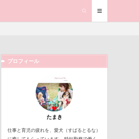
チューリップフェア
ティ撮影会
チップくん
パスタくん
家
パパ大好き
コ横浜
プロフィール
バンちゃん
グ
ビートくん
ック天国
ピンバッチ
動物殺処分ゼロ
ット
ビビくん
働くおじさん
チーズ
吉野家
スローブ
取り込み中
たまき
ルちゃん
仕事と育児の疲れを、愛犬（すばるとるな）
ン
ネクタイ
北軽井沢
に癒してもらっています。 時短勤務で働く