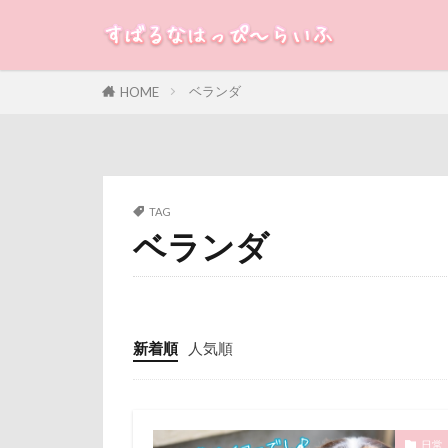
チロルちゃん
チューリップ
すばる
るな
犬
チャリティー
ベランダ
HOME
チックン
カテゴリー
パヤ毛
パ
パナソニック
パウポーズ
タグ
TAG
ベランダ
バレンタイン企
100円ショップ
ファーミネータ
冷蔵庫
冷
ピッツェリアオ
八重桜
八
ビスケちゃん
傘
健康チ
新着順
人気順
ヒマチー
叱れない
ドライブ
取りあい
ノアちゃん
千里浜なぎさド
日常