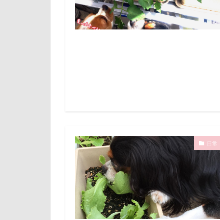
キャバリアブラ
山下公園
キャバリア特集
小矢部市
キャバリアミーテ
壁
増税前
ウォーターエー
国営みちのく杜
ウッドスティッ
吐いた
名
エルくん
実はすごい
インターペット
妖怪アンテナ
エナジーロープ
天然記念物
カドラー
大和町
夢
日常
オーダーメイド
ホームセンター
オブジェ
ペンション・ブ
エンドレス
ペニーレイン
シフォンちゃん
ペット可
サンタパレード
ペットステージ（Pe