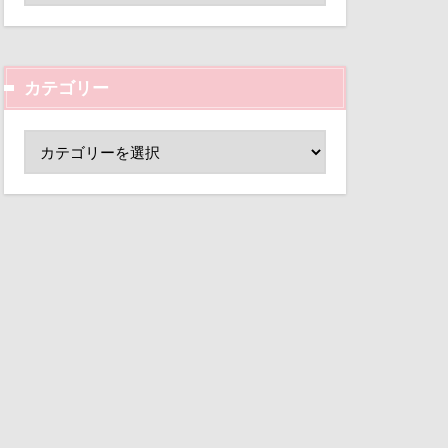
白書
ド
小芝風花
リアレスキュー隊
変顔
壁紙
クゥ君
カテゴリー
外耳炎
ウッドチップ
し皿
君津市
ウェルカムドッグ
覧カート
ット2017
村
スト
ド
夢の島
 ＆ ヴィラズ
大宮公園
ント
オムライス
ペンダント
エヴァちゃん
サボサ
シマホ
可飲食店
イッチ
タンちゃん
ン
サラダバー
マハロちゃん