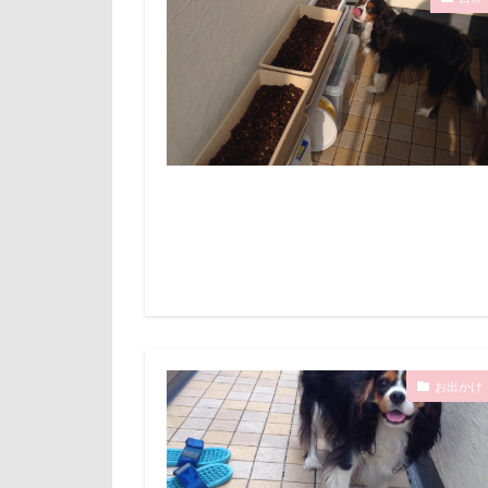
ココちゃん
ルビー
ル
リード
リ
レインドッグス
ワガママ
ロンくん
ロゴ
ロウ
リッチェル
モカちゃん
メリーゴーラウ
ミレちゃん
ミックス犬
お出かけ
ラガーシャツ風
ララちゃん
ライムちゃん