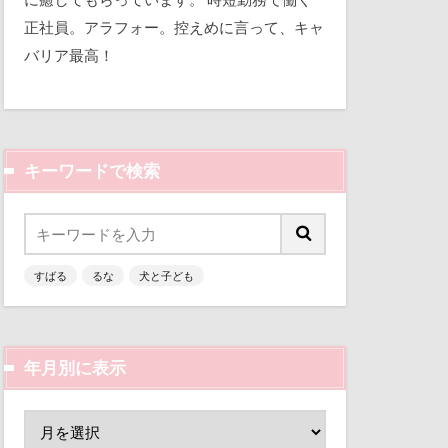
ト
ニコちゃん
平和
正社員。アラフォー。控えめに言って、キャ
イトくん
バリア最高！
三瓶くん
バリア
備え
七夕
ハンナちゃん
ん
キーワードで検索
似顔絵
ホケース
イブ
人形
乳歯
の森
すばる
るな
犬と子ども
富山環水公園
メ顔
津市
富山県
カレンダー
富士河口湖町
カボチャ
年月別に表示
ン
小春ちゃん
キャンディ
嵐山渓谷
ンタイン
山中湖