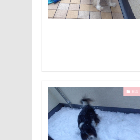
ユニオンジャッ
フォトコンテス
花菖蒲
花
舎人公園
茂原市
茨
薔薇
蕨駅
葉っぱ
落
草加市
茶
米沢牛ステーキレ
日常
立山連峰
神奈川県
肉菜工房 うしす
耳
羽鳥湖
絵画教室