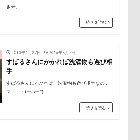
き来。
野北部旅行
青木町公園
震災
雪
雨
雑草
集
野原町
長瀞屋
音雅
長瀞
長持ちオヤツ
長友心平
続きを読む
座ミレージャギャラリー
鈴木福
野菜ジャーキー
里山ドッグ
スワップ
那須高原SA
飾り毛
鼻
鵜の浜海岸
鳩
鬼押出し園
駄々コネ
首里城
館林市
飼い主似
2013年1月27日
2016年5月7日
欲魔人
食器
食事風景
食べ渋り
食べたい
飛行犬
すばるさんにかかれば洗濯物も遊び相
願い事
里山
那須町
袴
診断メーカー
赤ち
手
豆キャッチ
譲渡会
謹賀新年
読者投稿
誤飲
すばるさんにかかれば、洗濯物も遊び相手なのデ
谷市
記念日
観覧車
親戚探し
親ばかフィルター
ス・・・(ーωー*)
西川口駅
西丹沢
西の河原公園
赤壁
足立区
須ゴンドラ
那須どうぶつ王国
那須とりっくあーとぴあ
那覇
続きを読む
道満ドッグプール
運転手
運転席
運転
遊んで
迷子札
近江屋
農家のオバチャン
軽井沢町 南軽井沢
軽井沢タリアセン
軽井沢
車
砂浜
石川県
引っ