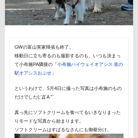
取りあい
博物館
北海道直送
南相馬鹿島SA
千里浜なぎさドライブウェイ
千葉県
千本松牧場
北軽井沢
倶利伽羅峠
保水効果
名刺
三
丘を越えて
世界平和
世界の名犬牧場
不貞寝
上尾市
三陸復興国立公園
三瓶くん
三峯神社
GWの富山実家帰省も終了。
三井アウトレットパーク
万座毛
万が一の備え
移動日に立ち寄るのも撮影するのも、いつも決まっ
ヴィーナスフォート
ヴィンテージ
ワークショップ
て小布施PA隣接の「
小布施ハイウェイオアシス 道の
駅オアシスおぶせ
」
中島フィールズ
中瀬公園
來夢（らいむ）ちゃん
作品レビューコメント
体重
体調不良
佐久穂
というわけで、5月4日に撮った写真は小布施のもの
似顔絵
似たもの父子
休日の朝
仰向け抱っこ
だけでした(;´Д`A “`
串カツ田中 北千住店
人形
人をダメにするクッショ
真っ先にソフトクリームを食べてるいきなりまった
二等辺三角形
二度寝
予定
乳歯
九十九
りモードな写真から始まります。
同胎兄弟
名刺入れ
ワンコ店内OK
富山環水公
ソフトクリームはすばるなさんにも御裾分け。
寝顔
寝起き
寝相
寝床
寝坊助
富津