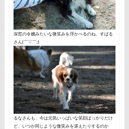
にゃんこ学園
たぷたぷ
ひめはるの里
ぶちゃ
ふーくん
ふわもこスヌード
ふろく
ふゆちゃ
ふくすけくん
ひんやり
ひまわり
ぬいぐるみ
ひとと動物の心理学
ひっぱりっこ
ひきこもり
深窓の令嬢みたいな微笑みを浮かべるのね、すばる
はなちゃん
はじめまして
ののくん
だいふく
さん(￣▽￣;)
ぶーちゃん（Blendyくん）
ご褒美オヤツ
すけろく
しょーたくん
しまホイ
しずくちゃん
さむお
さくらちゃん
さいたま市
ご褒美
すっとぼけ
ごみ好き
ごちそう
こまざわフルーツファーム
ここちゃん
ここあちゃん
こいずみ動物病院
せんたろうくん
すばるん卓上カレンダー
せくし～
すーぱーひーろー
すももちゃん
すばる父
す
すばる号
すばる兄弟
すばるの家
すばる10才
るなさんも、今は元気いっぱいな笑顔ばっかりだけ
すばるちゃん
すばる9才
すばる7才
すばる6才
ど、いつか同じような微笑みを湛えたりするのか