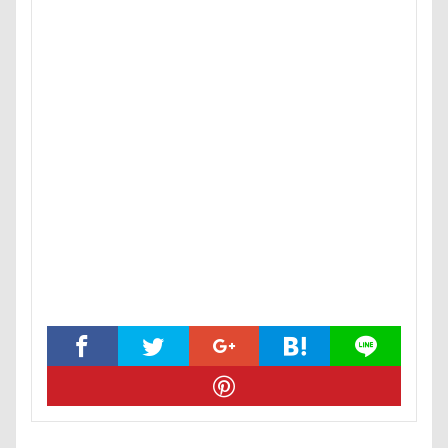
MC-VKS8200
MC-SBU840K. Panasonic
mayhana
MANDARINE BROTHERS
M'sふぁくとりー
LUCIA
LINEスタンプ
LIMONEちゃん
Grandir
FlashAi
Bonitoくん
Bleu Bleuet
BLENHEIM眞理
BIST
awa hour
APO
annちゃん
Anelaくん
Am
ambient lounge
ALPHA ICON
AirBuggy for Dog
4コマ漫画
365カレンダー
24-70f2.8
1位
Cafe Marcus
festaくん
DOG DEPT
FABIA
DOGRUN+CAFE FETCH!
Doggy Box
DOGdog展
DogCat Cafe＆Shop パウ
DOG DEPT GARDEN 軽井沢
DOG DEPT GARDEN HOTEL軽井沢
DELL
CAFE SO
COROCO
COOLxCOOLplus
Compet milimili
Cocoちゃん
Cocoくん
cocoroちゃん
Caffarel
PICA秩父
くりりんちゃん
うぶちゃん
おもて