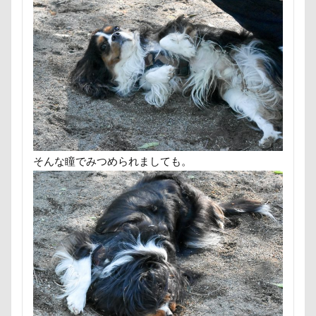
怒られる5秒前
怒らない
忘年会
心雑音
心配
心臓病の薬
心大朗くん
微速度撮影
彩湖・道満グリーンパーク
弱点
成田山
成田
接触冷感
接待係
指輪
抱擁
抱っこ紐
抜け毛取りクリーナー
抜け毛
手編みセーター
手作りスヌード
手作りゴハン
手作りケーキ
扇雀飴本舗
所沢航空記念公園
所沢市
房総
そんな瞳でみつめられましても。
短冊に願いごと書いったー
犬の系統図
猫
独
犬用御節
犬用ケーキ
犬歯
犬服
犬旅本
犬と泊まれる宿
玉ボケ
犬から訊いた「お留守番のス
特集
特等席
牛革鑑札入れ
牛乳屋
片足
焼肉
獣医
王様風
無線LAN搭載SDHCカード
着物
真剣
看板犬
目黒区
皮膚
百均
疲れた
玲凰（れおん）くん
異父姉妹
異母兄