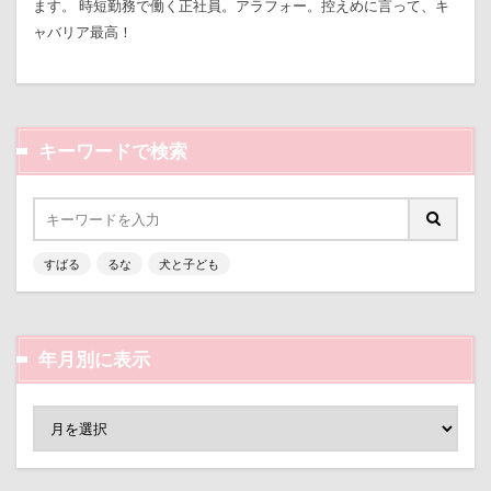
ます。 時短勤務で働く正社員。アラフォー。控えめに言って、キ
クゥくん
クッキーくん
スヌード
サンシェー
ャバリア最高！
シフォンちゃん
シェンロンくん
シェリーちゃん
サンドイッチ
サンタパレード
サンタ
サンキ
サラリーマン
サラダバー
サラサラ
サマーニ
キーワードで検索
サマーちゃん
サツマイモ
サツキ
ササミジャ
シュウイチDOG
ゴンドラ
ジュンちゃん
スト
スツール
スターバックス
スキー
ジローラモ
ジョンソンタウン
ジョンくん
ジュンくん
シ
すばる
るな
犬と子ども
ジャンピングキャッチ
ジャックくん
ジグソーパズ
ジェイくん
シンクロ
シルバーウィーク
シル
年月別に表示
ゴールデンウィーク
ゴッドハンド
クッキーちゃん
ケイくん
グラス
クールｘクールプラス
クー
クークチュール
クレオくん
クレアちゃん
ク
ケルヒャー
クリスティーナちゃん
クリエイタース