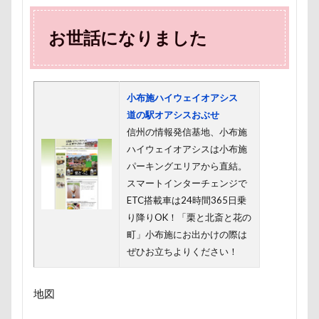
まるるちゃん
まるで敷物
まるくん
まめちゃ
ますの寿し
まさむねくん
まいたけちゃん
ぽ
お世話になりました
りえちゃん
わんコレ
るなちゃん
わんちゃん
ろいくん
れんちゃん
るるちゃん
るな祖母
小布施ハイウェイオアシス
るな先生
るな7才
りかちゃん
るな6才
道の駅オアシスおぶせ
るな3才
るな2才
るな1才
るな0才
るな
信州の情報発信基地、小布施
ぐんまフラワーパーク
くるみちゃん
イヌクロ夏祭
ハイウェイオアシスは小布施
パーキングエリアから直結。
Kapua
JOYくん
JOKER's TOWN
John’s Backg
スマートインターチェンジで
iPhone
INUQLO-Z
INU-CLOSET
Instagram
ETC搭載車は24時間365日乗
HondaCars
HOLIDAY COFFEE
HIWAHIWA OHANA
り降りOK！「栗と北斎と花の
町」小布施にお出かけの際は
HARIO ハリオ ワンプレおやつキット
HARE
HappyB
ぜひお立ちよりください！
GW
Konaちゃん
LDソファー
gacco
MT
PENNY LANE
OASIS
Noaちゃん
Nikon
地図
M・U SPORTS
My Talking Pet
MOON STAR石鹸