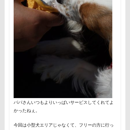
大宮区
大宮公園
大和町
夢愛ちゃん
ワ
年賀状
ペロペロ
ホームセンター
ホタルイカ
ペーターくん
ペンダント
ペンション・ブランシェ
ペロリンチョ
ペロちゃん
ボサボサ
ペニーレ
ペット用バスタブ
ペット名刺
ペット同伴可飲食店
ペットボトル
ペットプロフ
ペットパラダイス
ペットステージ（Petstages）
マウントジーンズ
マ
マハロちゃん
マテ
マザー牧場
マサラちゃん
マグカップ
マウントジーンズ那須
マイフリーガー
マイクロビーズクッション
マイクロバブル
マイク
ポテチくん
ポチくん
ポストカード
ポケモンG
パパさんいつもよりいっぱいサービスしてくれてよ
ペットドック
ペットショップ
マリンちゃん
かったねぇ。
ブルブル
ブリーダー
ブリキ看板
ブランチ
フワフワ
フレブル
フレキシリード
フリーマ
今回は小型犬エリアじゃなくて、フリーの方に行っ