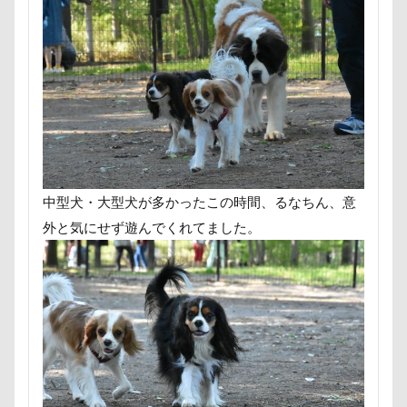
ユウくん
モンブラン
モモちゃん
常磐道
フォトコンテスト
芝桜
苺ちゃん
英国淑女
花闊歩
花菖蒲
花の里
花
芦田愛菜
舎人公園ドッグラン
舎人公園
舌出し
自業自
腕枕
脱出
能登
茂原市
茨城県
胡桃
蛇口
蘭ちゃん
藤田りか子
薔薇
蕨駅
蓼科 茶花茶花
蓮田市
葛飾区
茶太郎くん
中型犬・大型犬が多かったこの時間、るなちん、意
萌華ちゃん
萌ちゃん
菜の花
草津温泉
外と気にせず遊んでくれてました。
茶屋
胸の飾り毛
育成
被り物
立山町
米沢牛ステーキレストラン un
節分
筑西市
等
笑顔
立山連峰
空腹
糸満市
移動中
福島県
神社
神奈川県
砺波市
破壊王
肘掛けスタイル
羽咋市
肉菜工房 うしすけ 台場店
肉球ハーネス
肉球
耳掃除嫌い
耳掃除