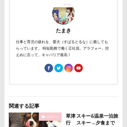
トレーニング
トレッキング
トレジャーガーデン
トリックアート
トラクター
トライカラー
テ
ドッグリゾート Woof
タイムプラス
ダンくん
たまき
ダッシュ
ターン
タンポポ
タロタンちゃん
タイムトライアル
チェルシーちゃん
ソラくん
仕事と育児の疲れを、愛犬（すばるとるな）に癒しても
らっています。 時短勤務で働く正社員。アラフォー。控
ソフトエアーカラフルメッシュハーネス
ソファー
えめに言って、キャバリア最高！
セデッテかしま
スープ
スーパービバホーム三郷店
ツツジ
チャーム類
ツイテ
チワワ
チロ
チョコ君
チョコちゃん
チョコくん
チューリ
チャームポイント
チキンソーセージ
チャーくん
チャリティー
チャリティ
チャックくん
チャ
チップくん
チックン
チキンミートローフ
ド
関連する記事
スリング
パスタくん
パヤ毛
パブロくん
草津 スキー&温泉一泊旅
お出かけ
パピーパーティ
パピー
パパ実家
パパ大好き
行 スキー→夕食まで