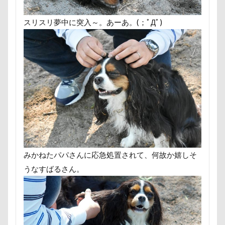
甚平
甘エビ
琥龍くん
琥珀ちゃん
琥太
スリスリ夢中に突入～。あーあ。(；ﾟДﾟ)
焼き芋
炭火焼肉 船渡
模様替え
毛呂山町
沖縄県
沖縄旅行
沖縄サンプラザホテル
決定
水元公園
毛玉
残像
河津桜
歯磨き
樹脂粘土
横浜港シンボルタワー
横浜港
横浜
沖縄美ら海水族館
泡
火事
海岸
滑川市
温泉
涼感バーセア
浸透印
海風
海浜公
海ほたる
洗濯物
海の幸
海ちゃん
海
浅間牧場
浅間火山博物館
浅間大滝
流山市
フィラリア症検査
15-Fifteen-
となりのトトロ
みかねたパパさんに応急処置されて、何故か嬉しそ
なんちゃって
なっちゃん
なすがまま
なかよ
うなすばるさん。
どアップ
どんぐり
どっちだ？
ととみちゃん
つまんない
つまらなそう
つまらない
つつじ
ちょーだいキャバリア
ちゃーくん
ちくわちゃん