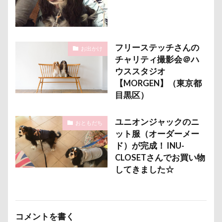
パソコン
パシャパシャドッグラン
パルスくん
パウポーズ
バーニーズ
バーディくん
バース
バンちゃん
バレンタイン企画
バレンタインくん
フリーステッチさんの
お出かけ
パレード
バッグ
ビートくん
ファーミネータ
チャリティ撮影会＠ハ
ファッション
ピーチちゃん
ピーちゃん
ピン
ウススタジオ
【MORGEN】（東京都
ピッツェリアオオサキ
ピカチュウ
ピカソくん
目黒区）
パワースポット
ビビくん
ビスケちゃん
ビシ
ヒロアキくん
ヒメちゃん
ヒマラヤチーズ
ヒ
ユニオンジャックのニ
おともだち
ット服（オーダーメー
ヒゲ
パールちゃん
バルコニー用タイル
バス
ド）が完成！ INU-
ネクスガードスペクトラ
ノートパソコン
ノキアち
CLOSETさんでお買い物
ノアちゃん
ネットワークカメラ
ネットカメラ
してきました☆
ネクタイ
ネクスガード スペクトラ
ハイジの里
ニュートロ ナチュラルチョイス
ニット
ニコちゃん
ナナちゃん
ナツメちゃん
ナッキーくん
ナイ
コメントを書く