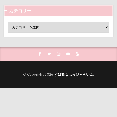
クララちゃん
クラシックカー博物館
クラシックカ
カテゴリー
クッション
クッキー君
ケガ
ケンシロウくん
コタローくん
コンテスト
コング
コロンちゃ
コメちゃん
コムギくん
コナちゃん
コトラく
コソドロスヌード
ケージ
コソドロ
コスプレ
ココナラ
ココアちゃん
ココアくん
ココちゃ
ケーヨーデイツー
ケーヨーD2
鼻垂れ
検索
© Copyright 2026
すばるなはっぴ～らいふ
.