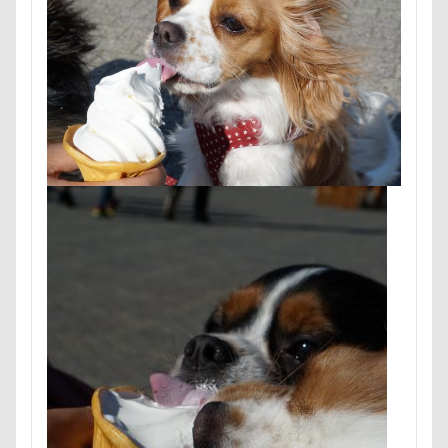
小布施町
富山市
富士見高原
富士見町
富士急ハイランド
富士吉田市
富士すばるランド
小春ちゃん
室内遊びレッスン
山梨県
巾着田
川
嵐山町
嵐山渓谷
島忠ホームズ
岳く
小松菜
山北町
山中湖村
山中湖
山下公
屋内ドッグラン
居酒屋
小谷流の里ドギーズアイラ
小矢部市
宮城県
室内遊び
名前の由来
変顔
壁紙
壁
増税前
埼玉県
地震
国営武蔵丘陵森林公園
外耳炎
国営みちのく杜の湖
噛み噛み
哀愁
吾妻郡
吹き出し皿
君津
夕食
多頭飼い記念日
室内トレーニング
天空
宝登山
宇宙犬スヌード
宇宙兄弟
子犬のワル
妖怪アンテナ
奇跡体験！アンビリーバボー
太閤山
夢の島
天然記念物
大脱出
大福
大物説