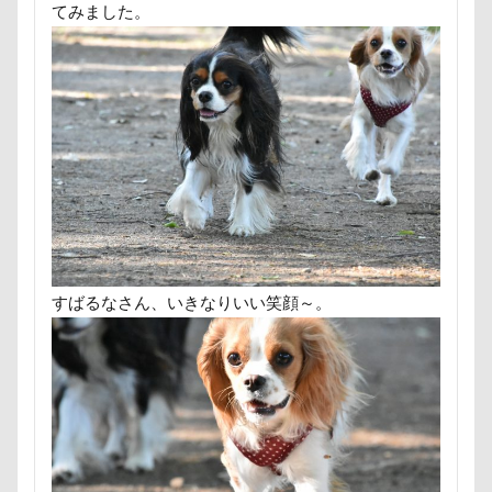
てみました。
フリーステッチ free stitch
フリスビー
フランソワー
フランソワーズくん
フランちゃん
フセ
フク
フォトツアー
ブレアちゃん
ブレンハイム
ペ
ペットカート
ペットのおうち
ペットと泊まる陽だ
ベランダ菜園
ベランダ
ベストショット
ヘン
プーラニアン
ブレーメン
プレゼント
プレサー
プルバックハトカー
プリンちゃん
プリシアちゃん
ププくん
プイネちゃん
ブロンズ像
マリンく
ワンコクッキー
ルチアちゃん
レインコート
すばるなさん、いきなりいい笑顔～。
レイクウッズガーデンひめはるの里
レイちゃん
ル
ルビーくん
ルビー
ルナちゃん
ルナくん
ルイくん
リーフくん
リード
リース
リ
リュウくん
リビング
リディちゃん
レインド
リックくん
ロマニくん
ワル顔
ワクチン接種