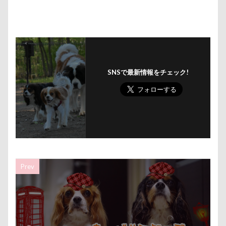
おもちゃ
おちゃし。
おすしちゃん
おしゃべ
おかみさん
え～っと？
うちの子記念日
お参
うしすけ
うさぎちゃん
いろりくん
いびき
いぬPHOTOフェスタ
いぬPHOTOピックアップ
いぬ
お兄ちゃん記念日
お友達
いちご狩り
お腹パ
SNSで最新情報をチェック!
くぅちゃん
ぎょんたくん
きなこちゃん
かり
お花見散歩
お花見
お花スヌード
お留守番
お正月写真
お昼寝
お散歩バッグ
お散歩
お客様
お嬢
お土産
いとこ
いちごちゃ
PRIMELAND ドッグランもろやま
SUBARU
W-03 
Prev
vivianちゃん
VANちゃん
Tシャツ
TOYOTA 
TOSHIBA
Surface Pro 4
StudioRitz
WANDAW
SONY
Simplers
SEL35F18
SA
RUBYち
RENZOちゃん
RAIN DOGS
wan
Wanday