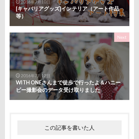
2016年7月10日
あおいちゃん
いえ～ぃ
あわわ
ありがとう
[キャバリアグッズ]インテリア（アート作品
あすかちゃん
あごのせ
あくび
あきる野市
等）
あいちゃん
WANS.tokyo
【細糸】マリンワッペン
α5100
ZIP
ZEN店長
ZAKKA SHOP LOOP
Next
WithDog
With you Dog Vision
WITH ONE
イ
フィギュア
ディーンくん
トイレ
トイプード
デンコちゃん
デビュー
デニムくん
デックス
デイゴちゃん
ディーラー
トトミちゃん
ディ
2016年7月12日
WITH ONEさんまで徒歩で行ったよ＆ハニー
テレビ鑑賞
テレビ
テラス席
テラスOK
ビー撮影会のデータ受け取りました
テディベアミュージアム
テディベア
トイ・プード
ティーカップ
ドッグタイムレース
ドッグランキャ
ドッグプール
ドッグプリントロングスリーブTシャツ
ドッグパラダイス・フィフスアヴェニュー
ドッグデプト
この記事を書いた人
ドッグタウン小豆沢
ドッグジャカードニットトップ