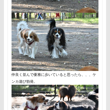
群馬県
紅梅
美術館
羊毛フェルト
置物
細工蒲鉾
紬くん
紫陽花
紋次郎くん
紅
石巻市
長野北部旅行
青木町公園
震災
集合写真
階段
長野県
長野原町
長瀞屋
長持ちオヤツ
長友心平
鐘
銀行印
銀座
鈴木福
野菜ジャーキー
里山ドッグランサム
那須高原SA
飾り毛
鼻
鵜の浜海岸
鳩
鬼押出し園
駄々コネ
首里城
館林市
飼
飯山市
食欲魔人
食器
食事風景
食べ渋
願い事メーカー
願い事
里山
那須町
袴
仲良く並んで優雅に歩いていると思ったら、、、ケ
ンカ遊び勃発。
赤ちゃん
貸し切り温泉
豆キャッチ
譲渡会
誤飲
誕生日
試着
診察台
越谷市
記
親戚探し
親ばかフィルター
視線の先
見返り
西丹沢
西の河原公園
赤壁
足立区
那須