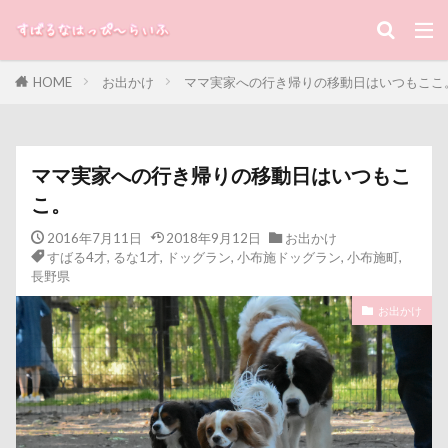
キーワード
HOME
お出かけ
ママ実家への行き帰りの移動日はいつもここ
すばる
るな
犬と子ども
カテゴリー
ママ実家への行き帰りの移動日はいつもこ
こ。
タグ
2016年7月11日
2018年9月12日
お出かけ
すばる4才
,
るな1才
,
ドッグラン
,
小布施ドッグラン
,
小布施町
,
100円ショップ
写真パネル
前橋市
初詣
長野県
出没！アド街ック天国
冷蔵庫
冷感ジェルマット
お出かけ
写真加工
公園
動物殺処分ゼロ
八重桜
優玖（はるく）くん
優しい
働くおじさん
傘
動物病院
保護犬
去勢手術
同胎
吉野家
叱るの忘れてシャッター切る
叱られた
口タプ