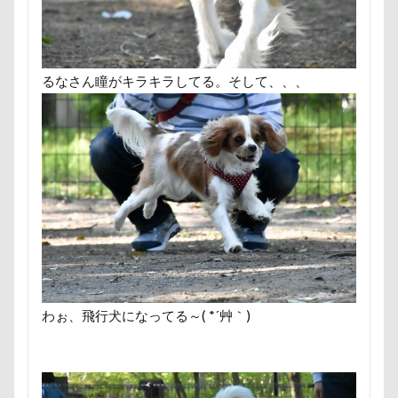
ロールクッション
ロープウェイ
ロープ
ロー
ローアングル撮影
ロンくん
ロッテちゃん
レ
ロックハート城
ロックオン
ロゴ
ロウバイ園
るなさん瞳がキラキラしてる。そして、、、
レヴォーグ
レディくん
レジーナ
リッチェル
マロンちゃん
ムムちゃん
モコちゃｎ
モコち
モカくん
メンテナンス
メレンゲの気持ち
メ
メリーゴーラウンド
メイフェアちゃん
ムサシくん
ミレーちゃん
ミレちゃん
ミルクちゃん
ミル
ミラーレス一眼レフ
ミラちゃん
ミックス犬
マンスリーフォト
モデル
モナカちゃん
リカ
ラガーシャツ風ニット
ラヴィちゃん
ラントくん
わぉ、飛行犬になってる～( *´艸｀)
ラランくん
ララちゃん
ラディちゃん
ラテく
ライラちゃん
モネちゃん
ライムちゃん
ライ
ヨーゼフくん
ヨギボー
ユニオンジャックポロ