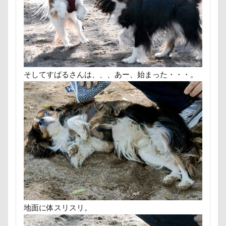
那須ゴンドラ
那須どうぶつ王国
那須とりっくあー
道満ドッグラン
道満ドッグプール
運転手
運
踊り
追いかけっこ
迷子札
近江屋
農家
軽井沢町 南軽井沢
軽井沢町
軽井沢旅行
軽井
車
砂浜
石川県
引っ越し
日向ぼっこ
そしてすばるさんは、、、あー、始まった・・・。
春三くん
星野エリア
昇降テーブル
旭日丘湖
旧軽井沢森ノ美術館
日高市
日帰り入院
日光
方言
新潟県
新春ハッピースクラッチキャンペーン
文太くん
散歩
撮影会
暑さ対策
最敬礼
梨
梅百花園
梅
桜並木
桜
桃侍くん
柚稀（ゆずき）くん
枕
松本市
月チャーム
東京ビックサイト
東京April
来客
本部町
望くん
服
撮影テクニック
携帯ストラップ
地面に体スリスリ。
忍者
成田ゆめ牧場
愛車
情報誌
恩納村