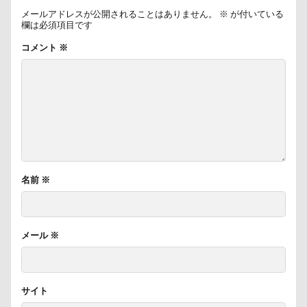
ハイタッチ
バスターミニキューブ
ハンコ
バ
メールアドレスが公開されることはありません。
※
が付いている
欄は必須項目です
バウンサー
バイ貝
ハーネス
ハードル
コメント
※
ハンナちゃん
ハンディモップ
ハロウィン
ハ
ハルニレテラス
ハルちゃん
ハニービー撮影会
ハギーバディース
ハギレ
ハウススタジオMORGEN
ハウス
スリーショット
スマホケース
イブ
キャバリアパッケージ
キャバリアスタンプ
キャバ
キャバリアクラブ
キャバリアクッション
キャバリ
名前
※
キャバリアの森
キャバリアDAY
キャバリア
キャバリアフェスティバル
キメ顔
キッチン探検隊
ガーデニング
ガラス玉イベント
ガチャ
カレ
メール
※
カラー
キャバリアパーティ
キャバリアフェスティバ
キャバ嬢テク
キーリング
キーホルダー
キュ
サイト
キャンディ
キャリーバッグ
キャリーちゃん