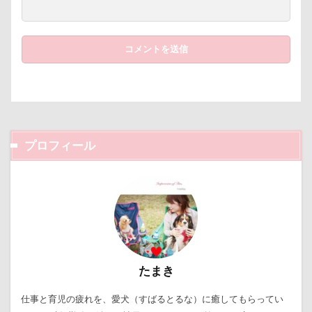
キャバレンタイン
キャバリアブランケット
キャバ
キャバリア風鈴
キャバリア白書
キャバリア特集号
キャバリア本
キャバリア服
キャバリアレスキュー
キャバリアミーティング2018
キャバリアミーティング
クゥ君
ウォーターエース
エクシーガ
エアー
ウブちゃん
ウッドチップ
ウッドスティック
ウォータートレッキング
ウェルカムドッグ
エルく
プロフィール
ウィルくん
イーノの森
インテリア
インターペ
イングランド代表キャバリアーズユニフォーム
イルカ
エナジーロープ
エルちゃん
カファレル
オヤ
カヌチャベイホテル ＆ ヴィラズ
カドラー
カトラリ
オープンカー
オーナメント
オーダーメイド
たまき
エルマーくん
オモチャ
オムライス
オブジェ
オスワリ
オクラ
オキちゃん劇場
エヴァちゃ
仕事と育児の疲れを、愛犬（すばるとるな）に癒してもらってい