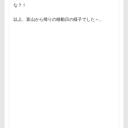
すばる4才
すばる3才
すばる2才
すばる1才
な？！
くんくんゲーム
アゴ
アプリ
アビーちゃん
以上、富山から帰りの移動日の様子でした～。
アニマルコミュニケーター
アニマルキャップ
アニ
アトリエイマージュ
アジリティ
アクリルキーホル
アクリル
アクセサリー
アクアライン
アキラ
アウトドア
アイリスオーヤマ
アイムス
アイ
アメリカンコッカー
わん宿うの浜館
アンジェロく
イオンペットショップ
アールくん
アート
ア
アンディくん
アンジーちゃん
アンジェリーナちゃ
アンちゃん
アレルギー
アルマくん
アルファ
アルジェントくん
アル3才
アル2才
アル0才
わんダフルネイチャーヴィレッジ
ほうとう 富士の茶屋
よきにはからえ
ゆずちゃん
ゆきちゃん
もん
もってこい
めいちゃん
みちのくファーム
ま