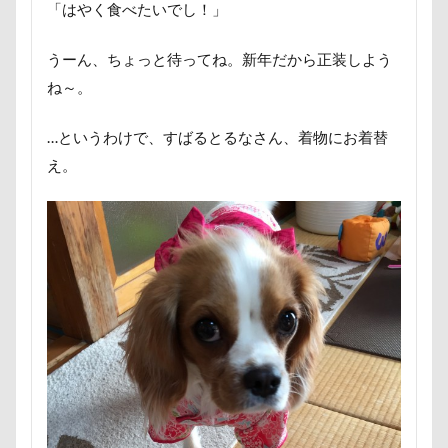
「はやく食べたいでし！」
サンタパレード
サンタ
サンキューの日
富山湾
小布施町
富山市
富士見高原
シャンプーハット
サラリーマン
サラダバー
富士見町
富士見公園
富士河口湖町
うーん、ちょっと待ってね。新年だから正装しよう
サラサラ
サマーニット
サマーカット
富士急ハイランド
富士吉田市
ね～。
サマーちゃん
サツマイモ
サツキ
富士すばるランド
家宝
小布施ドッグラン
…というわけで、すばるとるなさん、着物にお着替
ササミジャーキー
シャンプー
小春ちゃん
室内遊びレッスン
山梨県
え。
シュウイチDOG
ゴンドラ
ジュンちゃん
巾着田
川越市
川口市
川
嵐山町
ストルバイト
ステッカー
スツール
嵐山渓谷
島忠ホームズ
岳くん
岩畳
スターバックス
スキー
ジローラモくん
山梨市
小松菜
山北町
山中湖村
ジョージくん
ジョンソンタウン
ジョンくん
山中湖
山下公園
展望台
屋内ドッグラン
ジュンくん
ショコラちゃん
ジャンプ
居酒屋
小谷流の里ドギーズアイランド
ジャンピングキャッチ
ジャックくん
小芝風花
小矢部市
宮城県
室内遊び
ジグソーパズル
ジェラートピケ
ジェイくん
名前の由来
土手
夕陽
夏対策
変顔
シンクロ
シルバーウィーク
シルエット
壁紙
壁
増税前
埼玉県
地震
ショートケーキ
ゴールデンウィーク
土田トレーナー
国営武蔵丘陵森林公園
外耳炎