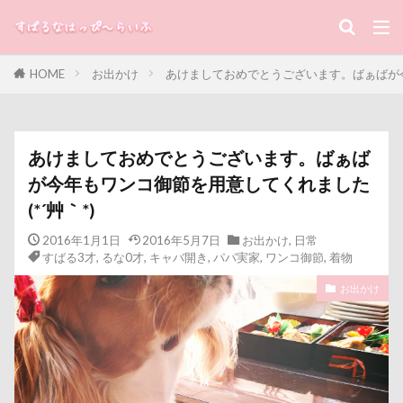
キャバリアスタンプ
キャバリアグッズ
キーワード
キャバリアクラブ
キャバリアクッション
キャバリアキャンドル
キャバリアの森
HOME
お出かけ
あけましておめでとうございます。ばぁばが今
すばる
るな
犬と子ども
キャバリアDAY
キャバリア
キャディ部
キャバリアフェスティバル
キメ顔
カテゴリー
キッチン探検隊
キシリトール
ガーデニング
あけましておめでとうございます。ばぁば
が今年もワンコ御節を用意してくれました
ガラス玉イベント
ガチャ
カレンダー
(*´艸｀*)
カルマちゃん
カラー
キャバリアパーティ
タグ
キャバリアフェスティバル2018
カボチャ
2016年1月1日
2016年5月7日
お出かけ
,
日常
100円ショップ
写真パネル
前橋市
初詣
すばる3才
,
るな0才
,
キャバ開き
,
パパ実家
,
ワンコ御節
,
着物
キャバ嬢テク
キーリング
キーホルダー
出羽公園
出没！アド街ック天国
冷蔵庫
お出かけ
キュウリ
キャンディちゃん
キャンディ
冷感ジェルマット
写真教室
写真撮影
キャリーバッグ
キャリーちゃん
写真加工
公園
動物殺処分ゼロ
八重桜
キャミーちゃん
キャバ開き
キャバレンタイン
八街市
八ヶ岳
入間市
キャバリアブランケット
キャバリーマンスタイ
優玖（はるく）くん
優しい
働くおじさん