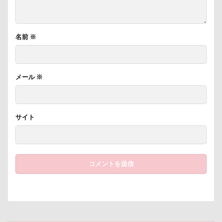
遊園地
那須ゴンドラ
那須どうぶつ王国
那須とりっくあーとぴあ
那覇市
名前
※
道満ドッグラン
道満ドッグプール
運転手
運転席
運転
遊んで
踊り
追いかけっこ
迷子札
近江屋
メール
※
農家のオバチャン
軽井沢町 南軽井沢
軽井沢町
軽井沢旅行
軽井沢タリアセン
サイト
軽井沢
車
砂浜
石川県
引っ越し
日向ぼっこ
時計
春日部市
春三くん
星野エリア
昇降テーブル
旭日丘湖畔緑地公園
旧軽井沢森ノ美術館
日高市
日帰り入院
日光浴
曼珠沙華
旅館
方言
新潟県
新春ハッピースクラッチキャンペーン
斑尾高原
文楽 東蔵
文太くん
散歩
撮影会