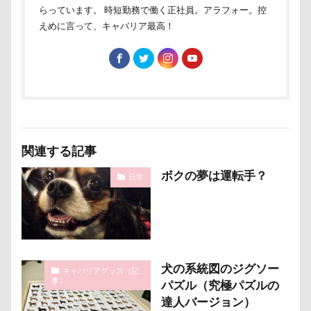
称名滝
秩父
福袋
福島県
神社
らっています。 時短勤務で働く正社員。アラフォー。控
えめに言って、キャバリア最高！
神奈川県
砺波市
破壊王
粗相
紅ズワイガニ
肘掛けスタイル
羽咋市
肉菜工房 うしすけ 台場店
肉球マッサージ
肉球ハーネス
肉球
耳掃除嫌い
耳掃除
耳
羽鳥湖
羽田空港
群馬県
紅梅
美術館
羊毛フェルト
置物
絵皿
関連する記事
絵画教室
細工蒲鉾
紬くん
紫陽花
ボクの夢は運転手？
日常
紋次郎くん
紅葉
血液検査
被毛
石巻市
長野北部旅行
青木町公園
震災
雪
雨
雑草
集合写真
階段
長野県
長野原町
長瀞屋
音雅
長瀞
犬の系統図のジグソー
キャバリアグッズ（記
長持ちオヤツ
長友心平
鐘
銀行印
事）
パズル（究極パズルの
銀座ミレージャギャラリー
鈴木福
達人バージョン）