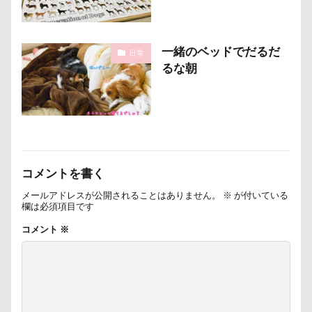
野菜ジャーキー
里山ドッグランサム
静電気
顔スワップ
那須高原SA
飾り毛
鼻
一緒のベッドでだるだ
鵜の浜海岸
鳩
鰻
魚止めの滝
日常
るな朝
鬼押出し園
駄々コネ
首里城
館林市
飼い主似
顔遊び
飯能市
飯山市
食欲魔人
食器
食事風景
食べ渋り
食べたい
飛行犬
願い事メーカー
願い事
里山
那須町
袴
診断メーカー
コメントを書く
赤ちゃん
貸し切り温泉
豆キャッチ
メールアドレスが公開されることはありません。
※
が付いている
欄は必須項目です
譲渡会
謹賀新年
読者投稿
誤飲
コメント
※
誕生日
試着
診察台
越谷市
記念日
観覧車
親戚探し
親ばかフィルター
視線の先
見返りポーズ
西川口駅
西丹沢
西の河原公園
赤壁
足立区
那須旅行