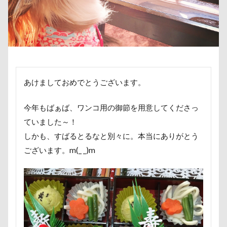
キャバリア風鈴
キャバリア白書
傘
健康チェック
加湿器
動物病院
キャバリア特集号
キャバリア特集
保護犬
去勢手術
同胎
吉野家
キャバリア本
キャバリア服
叱れない
叱るの忘れてシャッター切る
キャバリアレスキュー隊
叱られた
口タプ
受領印
取り込み中
キャバリアミーティング2018
取りあい
博物館
北海道直送
あけましておめでとうございます。
キャバリアミーティング
カメラ
カフェ
南相馬鹿島SA
南相馬市
卒業
クゥ君
ウォーターエース
エクシーガ
千里浜なぎさドライブウェイ
千葉県
今年もばぁば、ワンコ用の御節を用意してくださっ
エアーおやつ
ウルルくん
ウブちゃん
千本松牧場
千ちゃん
北陸
北軽井沢
ていました～！
ウッドチップ
ウッドスティック
しかも、すばるとるなと別々に。本当にありがとう
倶利伽羅峠
保水効果
名刺
ございます。m(_ _)m
ウチの子グッズ
ウサギ耳
三王山ふれあい公園
丘を越えて
世界平和
ウォータートレッキング
ウェルカムドッグ
世界の名犬牧場
不貞寝
下野市
上越市
エルくん
ウィンク
ウィルくん
上尾市
三陸復興国立公園
三瓶くん
イーノの森
インテリア
インターペット2017
三峯神社
中年サラリーマン
インターペット
三井アウトレットパーク
万座毛
万が一の備え