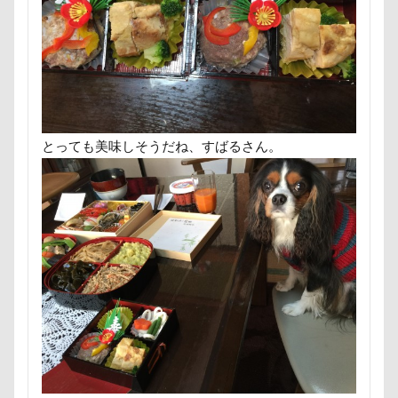
イングランド代表キャバリアーズユニフォーム
七夕
一発芸
ヴィーナスフォート
イルカ
イラスト
エナジーロープ
ヴィンテージ
ワークショップ
ワンピース
エルちゃん
カファレル
オヤツ入れ
中島フィールズ
中瀬公園
カヌチャベイホテル ＆ ヴィラズ
カドラー
來夢（らいむ）ちゃん
代々木公園ドッグラン
カトラリー
カタログ
カイくん
作品レビューコメント
体重
体調不良
とっても美味しそうだね、すばるさん。
オープンカー
オーナメント
オーダーメイド
佐久穂町
似顔絵師なつき
似顔絵
オリジナルグッズ
オヤツ
エルマーくん
似たもの父子
休日の朝
仰向け抱っこ
オモチャ
オムライス
オブジェ
オフ会
代々木公園
串カツ田中 北千住店
人形
オッサン座り
オスワリ
オクラ
人をダメにするクッション
二足立ち
オキちゃん劇場
エヴァちゃん
エンドレス
二等辺三角形
二度寝
予定
乳歯
クゥくん
クッキーくん
スヌード
九十九里浜
乗鞍高原
主張
同胎兄弟
サンシェード
シミ
シマホ
名刺入れ
ワンコ店内OK
富山環水公園
シフォンちゃん
シェンロンくん
小太郎くん
射水市
寝顔
寝起き
シェリーちゃん
サンバイザー
サンドイッチ
寝相
寝床
寝坊助
富津市
富山県