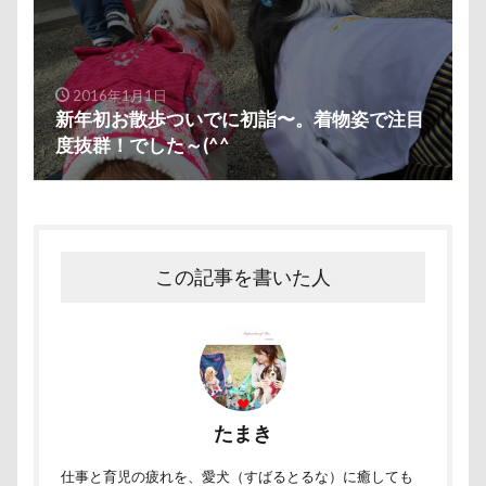
芦田愛菜
舐め舐め
茂来山
舎人公園ドッグラン
舎人公園
舌出し
自業自得
臨港パーク
腸閉塞
腕枕
2016年1月1日
新年初お散歩ついでに初詣〜。着物姿で注目
脱出
能登
茂原市
茨城県
度抜群！でした～(^^ゞ
胡桃ちゃん
葵央（あお）くん
蛇口
蘭ちゃん
藤田りか子
薔薇
蕨駅
蕎麦屋
蕎麦
蓼科 茶花茶花
蓮田市
葛飾区
茶太郎くん
葉っぱ
落とし物
この記事を書いた人
萌華ちゃん
萌ちゃん
菜の花
草津温泉
草津国際スキー場
草加市
茶屋
胸の飾り毛
育成
被り物
立山町
粉ミルク
米袋
米沢牛ステーキレストラン un
節分
筑西市
等身大ガンダム
笛吹市
たまき
笑顔
立山連峰
空腹
糸満市
移動中
仕事と育児の疲れを、愛犬（すばるとるな）に癒しても