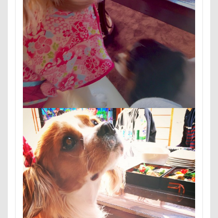
ポケモンGO
ポカポカ
ボール
ペットドック
ペットショップ
マリンちゃん
フルーツトマト狩り
ブルブル
ブリーダー
ブリキ看板
ブランチ
ブラッシング
ブラタン
フワフワ
フレブル
フレキシリード
フリーマーケット
ブレスレット
フリーステッチ free stitch
フリスビー
フランソワーズちゃん
フランソワーズくん
フランちゃん
フセ
フクロウの森
フォトフレーム
フォトツアー
ブレアちゃん
ブレンハイム
ペットグラス
プール
ペットカート
ペットのおうち
ペットと泊まる陽だまり
ベンくん
ベランダ菜園
ベランダ
ベストショット