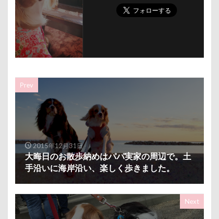
ミラーレス一眼レフ
ミラちゃん
ミックス犬
ミウちゃん
マンスリーフォト
モデル
モナカちゃん
リカちゃん
ラガーシャツ風ニット
ラヴィちゃん
ラントくん
ランキング
ラリーくん
ラランくん
ララちゃん
ラディちゃん
Prev
ラテくん
ラッキーちゃん
ライラちゃん
モネちゃん
ライムちゃん
ライムくん
ライクくん
ヨーゼフくん
ヨギボー
2015年12月31日
ユニオンジャックポロ
ユニオンジャック
大晦日のお散歩納めはパパ実家の周辺で。土
ユウくん
モンブラン
モモちゃん
常磐道
手沿いに海岸沿い、楽しく歩きました。
店舗限定色
フォトコンテスト
芝桜
苺ちゃん
英国淑女
若狭海浜公園
Next
若狭公園
花闊歩
花菖蒲
花の里
花