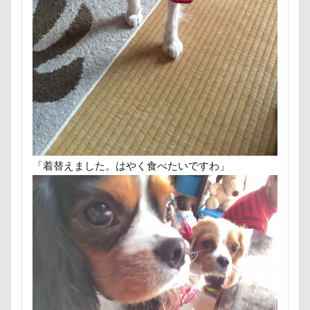
ゴッドハンド
クッキーちゃん
国営みちのく杜の湖畔公園
困惑顔
噛み噛み
クリスマスディナー
ケイくん
グラス
哀愁
吾妻郡
吹き出し皿
君津市
クールｘクールプラス
クール素材
吐いた
名護市
夕食
多頭飼い記念日
クールミスト
クークチュール
クレオくん
室内トレーニング
天空の遊覧カート
クレアちゃん
クリリンくん
クリスマス
実はすごい
宝登山
宇宙犬スヌード
ケルヒャー
クリスティーナちゃん
宇宙兄弟
子犬のワルツ
嬬恋村
クリエイタースタンプ
クランベリー
妖怪アンテナ
奇跡体験！アンビリーバボー
クララちゃん
クラシックカー博物館
太閤山ランド
天狗山プレイランド
夢の島
「着替えました。はやく食べたいですわ」
クラシックカー
クッションカバー
クッション
天然記念物
大脱出
大福
大物説
クッキー君
ケガ
ケンシロウくん
大満足
大島屋
大宮区
大宮公園
コードレス掃除機
コタローくん
コンテスト
大和町
夢愛ちゃん
ワンコ御節
コング
コロンちゃん
コロンくん
ワンコプレート
年賀状
ペロペロ
コメちゃん
コムギくん
コナちゃん
ホームセンター
ホタルイカ
ホタルちゃん
コトラくん
コテージ
コソドロスヌード
ホクロ
ペーターくん
ペンダント