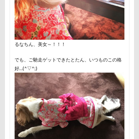
ヘンリーくん
ヘソ天
プーラニアン
ブレーメン
プレゼント
プレサーモC-25
プレアデス星団
プルバックハトカー
プリンちゃん
プリシアちゃん
プライスレス
ププくん
プイネちゃん
ブロンズ像
るなちん、美女～！！！
マリンくん
マリーちゃん
ワンコクッキー
でも、ご馳走ゲットできたとたん、いつものこの格
ルチアちゃん
レインコート
好…(^▽^;)
レイクウッズガーデンひめはるの里
レイちゃん
ルークくん
ルビーちゃん
ルビーくん
ルビー
ルナちゃん
ルナくん
ルイちゃん
レオくん
ルイくん
リーフくん
リード
リース
リリィーちゃん
リラちゃん
リュウくん
リビング
リディちゃん
レインドッグス
レオナルドくん
リックくん