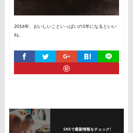
ロマニくん
ワル顔
ワクチン接種
ワガママ
ロールクッション
ロープウェイ
ロープ
ローズガーデン
ローアングル撮影
2016年、おいしいこといっぱいの1年になるといい
ロンくん
ロッテちゃん
レオンくん
ね。
ロッヂ花月園
ロックハート城
ロックオン
ロゴ
ロウバイ園
ロウバイ
ロイちゃん
レヴォーグ
レディくん
レジーナ
リッチェル
リクくん
マロンちゃん
ムムちゃん
モコちゃｎ
モコちゃん
モカちゃん
モカくん
メンテナンス
メレンゲの気持ち
メルちゃん
メリーゴーラウンド
メイフェアちゃん
ムサシくん
モナちゃん
ミレーちゃん
ミレちゃん
ミルクちゃん
ミルキーちゃん
SNSで最新情報をチェック!