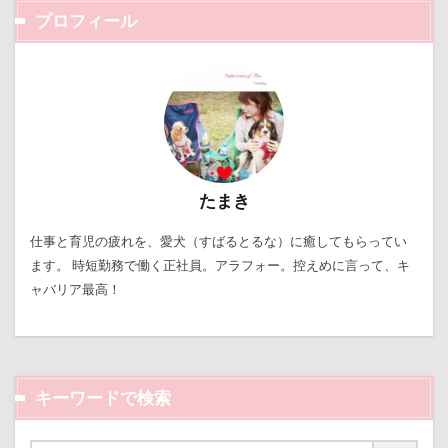
暑さ対策
最敬礼
撮影スポット
板橋区
プロフィール
梨
梅百花園
梅
桜並木
桜
桃侍くん
栃木県
柚稀（ゆずき）くん
枕
松本市
月チャーム
東芝
東京都
東京ビックサイト
東京April
来客
本部町
未来ちゃん
木更津
望くん
服
たまき
撮影テクニック
携帯ストラップ
極上牛のスペアリブ
忍者
成田ゆめ牧場
仕事と育児の疲れを、愛犬（すばるとるな）に癒してもらってい
ます。 時短勤務で働く正社員。アラフォー。控えめに言って、キ
愛車
情報誌
恩納村
怪獣
怖い
ャバリア最高！
怒られる5秒前
怒らない
忘年会
心雑音
成田山新勝寺
心配無用
心配
心臓病の薬
心大朗くん
微速度撮影
御用
彼岸花
キーワードで検索
彩湖・道満グリーンパーク
弱点
成田山
成田市
掻き掻き
手編み
接触冷感