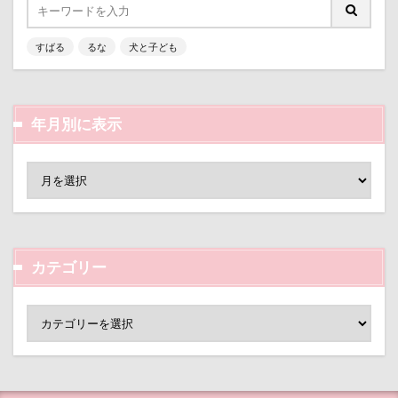
接待係
指輪
抱擁
抱っこ紐
抱きクッション
抜け毛取りクリーナー
抜け毛
すばる
るな
犬と子ども
手編みセーター
手作り石鹸
戦利品
手作りスヌード
手作りゴハン
手作りケーキ
年月別に表示
手作りオヤツ
手作り
扇雀飴本舗
所沢航空記念公園
所沢市
房総
戸田市
椿
模様
短冊に願いごと書いったー
犬の系統図
猫
独身貴族
狂犬病予防接種
犬用御節
犬用ケーキ
犬歯
犬服
カテゴリー
犬旅本
犬もダメにするクッション
犬と泊まれる宿
玉ボケ
犬から訊いた「お留守番のストレスがやわらぐ」CDブッ
ク
特集
特等席
牛革鑑札入れ
牛乳屋