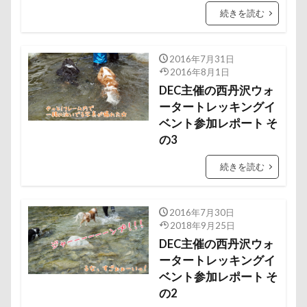
七夕
一発芸
ヴィーナスフォート
続きを読む
ヴィンテージ
ワークショップ
ワンピース
中島フィールズ
中瀬公園
2016年7月31日
2016年8月1日
來夢（らいむ）ちゃん
代々木公園ドッグラン
DEC主催の西丹沢ウォ
作品レビューコメント
体重
体調不良
ータートレッキングイ
佐久穂町
似顔絵師なつき
似顔絵
ベント参加レポート そ
の3
似たもの父子
休日の朝
仰向け抱っこ
代々木公園
串カツ田中 北千住店
人形
続きを読む
人をダメにするクッション
二足立ち
二等辺三角形
二度寝
予定
乳歯
2016年7月30日
2018年9月25日
九十九里浜
乗鞍高原
主張
同胎兄弟
DEC主催の西丹沢ウォ
名刺入れ
ワンコ店内OK
富山環水公園
ータートレッキングイ
小太郎くん
射水市
寝顔
寝起き
ベント参加レポート そ
の2
寝相
寝床
寝坊助
富津市
富山県