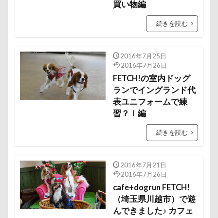
買い物編
国営みちのく杜の湖畔公園
困惑顔
噛み噛み
哀愁
吾妻郡
吹き出し皿
君津市
続きを読む
吐いた
名護市
夕食
多頭飼い記念日
室内トレーニング
天空の遊覧カート
2016年7月25日
2016年7月26日
実はすごい
宝登山
宇宙犬スヌード
FETCH!の室内ドッグ
宇宙兄弟
子犬のワルツ
嬬恋村
ランでイングランド代
妖怪アンテナ
奇跡体験！アンビリーバボー
表ユニフォームで練
習？！編
太閤山ランド
天狗山プレイランド
夢の島
天然記念物
大脱出
大福
大物説
続きを読む
大満足
大島屋
大宮区
大宮公園
大和町
夢愛ちゃん
ワンコ御節
2016年7月21日
2016年7月26日
ワンコプレート
年賀状
ペロペロ
cafe+dogrun FETCH!
ホームセンター
ホタルイカ
ホタルちゃん
（埼玉県川越市）で遊
ホクロ
ペーターくん
ペンダント
んできました♪ カフェ