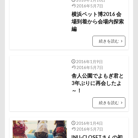
2016年1月10日
遊園地
那須ゴンドラ
那須どうぶつ王国
2016年5月7日
那須とりっくあーとぴあ
横浜ペット博2016 会
那覇市
場到着から会場内探索
道満ドッグラン
道満ドッグプール
運転手
編
運転席
運転
遊んで
踊り
続きを読む
追いかけっこ
迷子札
近江屋
農家のオバチャン
軽井沢町 南軽井沢
2016年1月9日
軽井沢町
軽井沢旅行
軽井沢タリアセン
2016年5月7日
軽井沢
車
砂浜
石川県
引っ越し
舎人公園でよもぎ君と
日向ぼっこ
時計
春日部市
3年ぶりに再会したよ
春三くん
～！
星野エリア
昇降テーブル
旭日丘湖畔緑地公園
旧軽井沢森ノ美術館
日高市
日帰り入院
続きを読む
日光浴
曼珠沙華
旅館
方言
新潟県
新春ハッピースクラッチキャンペーン
斑尾高原
2016年1月4日
2016年5月7日
文楽 東蔵
文太くん
散歩
撮影会
INU-CLOSETさんの初