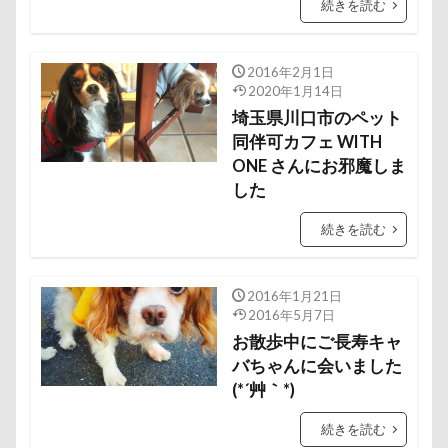
続きを読む
称名滝
秩父
福袋
福島県
神社
神奈川県
砺波市
破壊王
粗相
2016年2月1日
紅ズワイガニ
肘掛けスタイル
羽咋市
2020年1月14日
肉菜工房 うしすけ 台場店
肉球マッサージ
埼玉県川口市のペット
肉球ハーネス
肉球
同伴可カフェ WITH
耳掃除嫌い
耳掃除
ONE さんにお邪魔しま
耳
羽鳥湖
羽田空港
群馬県
紅梅
した
美術館
羊毛フェルト
置物
絵皿
続きを読む
絵画教室
細工蒲鉾
紬くん
紫陽花
紋次郎くん
紅葉
血液検査
被毛
2016年1月21日
石巻市
長野北部旅行
青木町公園
震災
2016年5月7日
雪
雨
雑草
集合写真
階段
お散歩中にご長寿キャ
長野県
長野原町
長瀞屋
バちゃんに会いました
音雅
長瀞
(*´艸｀*)
長持ちオヤツ
長友心平
鐘
銀行印
銀座ミレージャギャラリー
鈴木福
続きを読む