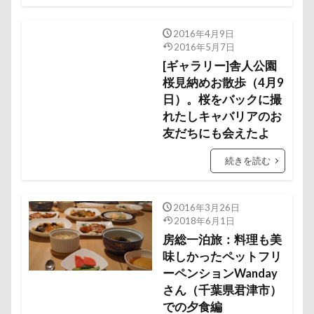
ロマニくん
ワル顔
ワクチン接種
ワガママ
ロールクッション
ロープウェイ
2016年4月9日
2016年5月7日
ロープ
ローズガーデン
ローアングル撮影
[ギャラリー]舎人公園
ロンくん
ロッテちゃん
レオンくん
桜見納めお散歩（4月9
ロッヂ花月園
ロックハート城
日）。桜をバックに撮
ロックオン
れたしキャバリアのお
ロゴ
ロウバイ園
ロウバイ
ロイちゃん
友だちにも会えたよ
レヴォーグ
レディくん
レジーナ
続きを読む
リッチェル
リクくん
マロンちゃん
ムムちゃん
モコちゃｎ
モコちゃん
2016年3月26日
モカちゃん
モカくん
メンテナンス
2018年6月1日
メレンゲの気持ち
メルちゃん
房総一泊旅：料理も美
メリーゴーラウンド
メイフェアちゃん
味しかったペットフリ
ーペンションWanday
ムサシくん
モナちゃん
ミレーちゃん
さん（千葉県君津市）
ミレちゃん
ミルクちゃん
ミルキーちゃん
での夕食編