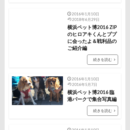
野菜ジャーキー
里山ドッグランサム
静電気
顔スワップ
那須高原SA
飾り毛
鼻
2016年1月10日
2018年6月29日
鵜の浜海岸
鳩
鰻
魚止めの滝
横浜ペット博2016 ZIP
鬼押出し園
駄々コネ
首里城
館林市
のヒロアキくんとププ
飼い主似
顔遊び
飯能市
に会ったよ＆戦利品の
飯山市
ご紹介編
食欲魔人
食器
食事風景
食べ渋り
食べたい
飛行犬
願い事メーカー
願い事
続きを読む
里山
那須町
袴
診断メーカー
赤ちゃん
貸し切り温泉
豆キャッチ
2016年1月10日
2016年5月7日
譲渡会
謹賀新年
読者投稿
誤飲
横浜ペット博2016 臨
誕生日
試着
診察台
越谷市
記念日
港パークで集合写真編
観覧車
親戚探し
親ばかフィルター
続きを読む
視線の先
見返りポーズ
西川口駅
西丹沢
西の河原公園
赤壁
足立区
那須旅行