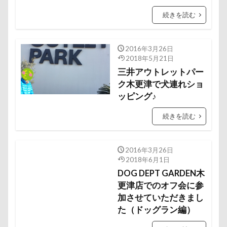
ミラーレス一眼レフ
ミラちゃん
ミックス犬
続きを読む
ミウちゃん
マンスリーフォト
モデル
モナカちゃん
リカちゃん
2016年3月26日
ラガーシャツ風ニット
ラヴィちゃん
2018年5月21日
ラントくん
ランキング
三井アウトレットパー
ラリーくん
ク木更津で犬連れショ
ラランくん
ララちゃん
ラディちゃん
ッピング♪
ラテくん
ラッキーちゃん
ライラちゃん
続きを読む
モネちゃん
ライムちゃん
ライムくん
ライクくん
ヨーゼフくん
ヨギボー
2016年3月26日
ユニオンジャックポロ
ユニオンジャック
2018年6月1日
ユウくん
モンブラン
モモちゃん
常磐道
DOG DEPT GARDEN木
店舗限定色
フォトコンテスト
更津店でのオフ会に参
芝桜
加させていただきまし
苺ちゃん
英国淑女
若狭海浜公園
た（ドッグラン編）
若狭公園
花闊歩
花菖蒲
花の里
花