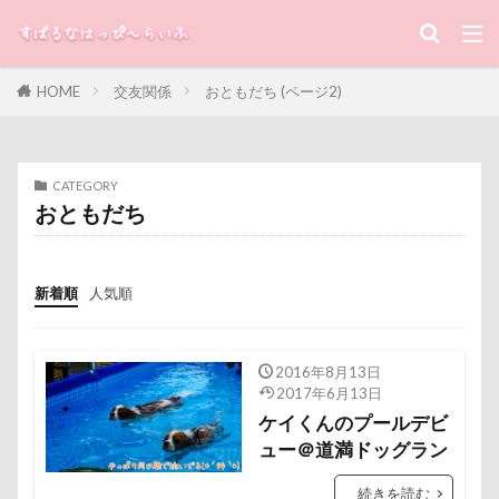
スターバックス
スキー
ジローラモくん
キーワード
ジョージくん
ジョンソンタウン
ジョンくん
ジュンくん
ショコラちゃん
ジャンプ
HOME
交友関係
おともだち (ページ2)
すばる
るな
犬と子ども
ジャンピングキャッチ
ジャックくん
ジグソーパズル
ジェラートピケ
ジェイくん
カテゴリー
CATEGORY
シンクロ
シルバーウィーク
シルエット
おともだち
ショートケーキ
ゴールデンウィーク
ゴッドハンド
クッキーちゃん
タグ
新着順
人気順
クリスマスディナー
ケイくん
グラス
100円ショップ
写真パネル
前橋市
初詣
クールｘクールプラス
クール素材
出羽公園
出没！アド街ック天国
冷蔵庫
クールミスト
クークチュール
クレオくん
冷感ジェルマット
写真教室
写真撮影
2016年8月13日
2017年6月13日
クレアちゃん
クリリンくん
クリスマス
写真加工
公園
動物殺処分ゼロ
八重桜
ケイくんのプールデビ
ケルヒャー
クリスティーナちゃん
八街市
八ヶ岳
入間市
ュー＠道満ドッグラン
クリエイタースタンプ
クランベリー
優玖（はるく）くん
優しい
働くおじさん
続きを読む