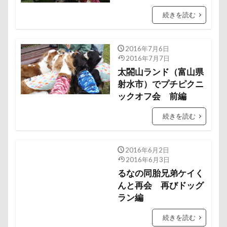
ポケモンGO
ポカポカ
ボール
続きを読む
ペットドック
ペットショップ
マリンちゃん
フルーツトマト狩り
ブルブル
ブリーダー
2016年7月6日
ブリキ看板
ブランチ
ブラッシング
2016年7月7日
ブラタン
フワフワ
太閤山ランド（富山県
フレブル
射水市）でプチピクニ
フレキシリード
フリーマーケット
ックオフ会 前編
ブレスレット
フリーステッチ free stitch
続きを読む
フリスビー
フランソワーズちゃん
フランソワーズくん
フランちゃん
フセ
2016年6月2日
フクロウの森
フォトフレーム
フォトツアー
2016年6月3日
ブレアちゃん
ブレンハイム
ペットグラス
るなの同胎兄弟ケイく
プール
ペットカート
んと再会 再びドッグ
ペットのおうち
ラン編
ペットと泊まる陽だまり
ベンくん
ベランダ菜園
ベランダ
ベストショット
続きを読む