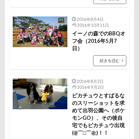
クララちゃん
クラシックカー博物館
傘
健康チェック
加湿器
動物病院
クラシックカー
クッションカバー
クッション
保護犬
去勢手術
同胎
吉野家
2016年8月4日
クッキー君
ケガ
ケンシロウくん
叱れない
叱るの忘れてシャッター切る
2016年10月11日
コードレス掃除機
コタローくん
コンテスト
イーノの森でのBBQオ
叱られた
口タプ
受領印
取り込み中
フ会（2016年5月7
コング
コロンちゃん
コロンくん
取りあい
博物館
北海道直送
日）
コメちゃん
コムギくん
コナちゃん
南相馬鹿島SA
南相馬市
卒業
続きを読む
コトラくん
コテージ
コソドロスヌード
千里浜なぎさドライブウェイ
千葉県
ケージ
コソドロ
コスプレ
コジローくん
千本松牧場
千ちゃん
北陸
北軽井沢
2016年8月2日
ココナラ
ココアちゃん
ココアくん
倶利伽羅峠
保水効果
名刺
2016年9月2日
ココちゃん
ゲンくん
ケーヨーデイツー
三王山ふれあい公園
丘を越えて
世界平和
ピカチュウとすばるな
ケーヨーD2
鼻垂れ
のスリーショットを求
世界の名犬牧場
不貞寝
下野市
上越市
めて出羽公園へ（ポケ
上尾市
三陸復興国立公園
三瓶くん
モンGO）、その後自
検索
三峯神社
中年サラリーマン
宅でもピカチュウ出現
(@￣□￣@;)！！
三井アウトレットパーク
万座毛
万が一の備え