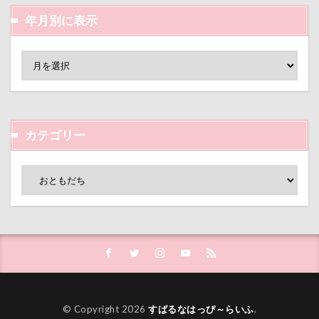
沖縄美ら海水族館
泡
火事
海岸
年月別に表示
滑川市
湯畑
温泉プール
温泉
涼感バーセア
浸透印
海風
海浜公園
海洋博公園
海ほたる
洗濯物
海の幸
海ちゃん
海
浅間高原
浅間牧場茶屋
浅間牧場
浅間火山博物館
浅間大滝
カテゴリー
流山市
津幡町
フォトスタンド
フィラリア症検査
15-Fifteen-
となりのトトロ
なんちゃってキャンパー
なんちゃって
なっちゃん
なすがまま
なかよしクラブ
なかよし
どアップ
どんぐり
どっちだ？
ととみちゃん
になちゃん
つもくん
つまんない
つまらなそう
つまらない
つつじが岡公園
© Copyright 2026
すばるなはっぴ～らいふ
.