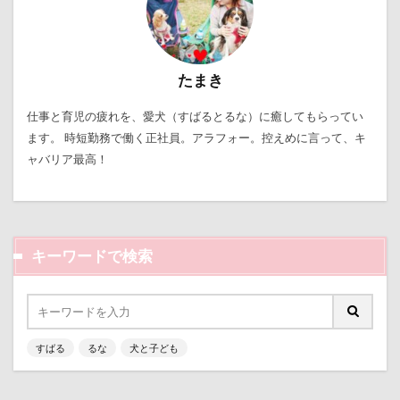
片足上げ
片平村
爛燈
焼肉
獣医
王様風
無線LAN搭載SDHCカード
療法食
知育玩具
着物
真剣
看板犬
目黒区
たまき
皮膚
百均
白目
白い泡
疲れた
仕事と育児の疲れを、愛犬（すばるとるな）に癒してもらってい
玲凰（れおん）くん
異父姉妹
異母兄弟
ます。 時短勤務で働く正社員。アラフォー。控えめに言って、キ
男前
生地海岸
甚平
甘エビ
ャバリア最高！
琥龍くん
琥珀ちゃん
琥太郎くん
現行犯逮捕
焼き芋
炭火焼肉 船渡
模様替え
毛呂山町
沖縄県営平和祈念公園
キーワードで検索
沖縄県
沖縄旅行
沖縄サンプラザホテル
決定的瞬間
江東区
永久歯
水元公園
毛玉
残像
河津桜
歯磨き
歩道橋
次郎くん
樹脂粘土
横浜港シンボルタワー
すばる
るな
犬と子ども
横浜港
横浜市
横浜ペット博
横浜