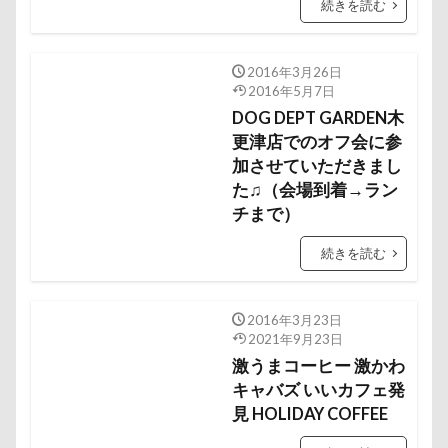
続きを読む
芦田愛菜
舐め舐め
茂来山
舎人公園ドッグラン
舎人公園
舌出し
2016年3月26日
自業自得
臨港パーク
腸閉塞
腕枕
2016年5月7日
脱出
能登
茂原市
茨城県
DOG DEPT GARDEN木
胡桃ちゃん
葵央（あお）くん
更津店でのオフ会に参
蛇口
加させていただきまし
蘭ちゃん
藤田りか子
薔薇
蕨駅
た♫（会場到着→ラン
蕎麦屋
蕎麦
蓼科 茶花茶花
蓮田市
チまで）
葛飾区
茶太郎くん
葉っぱ
落とし物
続きを読む
萌華ちゃん
萌ちゃん
菜の花
草津温泉
草津国際スキー場
草加市
茶屋
2016年3月23日
胸の飾り毛
育成
被り物
立山町
2021年9月23日
粉ミルク
米袋
米沢牛ステーキレストラン un
激うまコーヒー 激かわ
キャバズ いいカフェ発
節分
筑西市
等身大ガンダム
笛吹市
見 HOLIDAY COFFEE
笑顔
立山連峰
空腹
糸満市
移動中