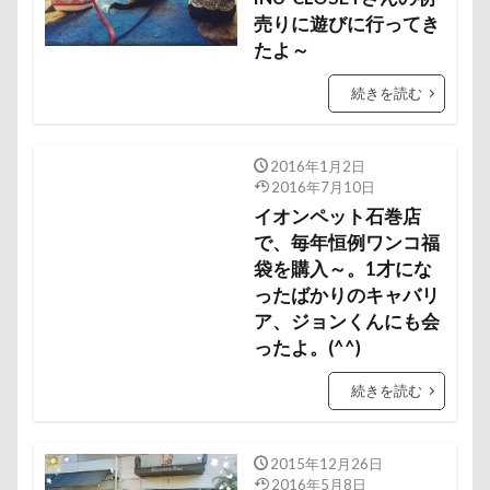
暑さ対策
最敬礼
撮影スポット
板橋区
売りに遊びに行ってき
梨
梅百花園
梅
たよ～
桜並木
桜
桃侍くん
栃木県
柚稀（ゆずき）くん
枕
続きを読む
松本市
月チャーム
東芝
東京都
東京ビックサイト
東京April
来客
本部町
2016年1月2日
2016年7月10日
未来ちゃん
木更津
望くん
服
イオンペット石巻店
撮影テクニック
携帯ストラップ
で、毎年恒例ワンコ福
極上牛のスペアリブ
忍者
成田ゆめ牧場
袋を購入～。1才にな
愛車
情報誌
恩納村
ったばかりのキャバリ
怪獣
怖い
ア、ジョンくんにも会
怒られる5秒前
怒らない
忘年会
心雑音
ったよ。(^^)
成田山新勝寺
心配無用
心配
心臓病の薬
続きを読む
心大朗くん
微速度撮影
御用
彼岸花
彩湖・道満グリーンパーク
弱点
成田山
2015年12月26日
成田市
掻き掻き
手編み
接触冷感
2016年5月8日