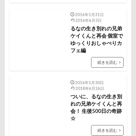
ヘンリーくん
ヘソ天
プーラニアン
ブレーメン
プレゼント
プレサーモC-25
2016年5月31日
2016年6月3日
プレアデス星団
プルバックハトカー
るなの生き別れの兄弟
プリンちゃん
プリシアちゃん
プライスレス
ケイくんと再会 個室で
ププくん
プイネちゃん
ゆっくりおしゃべりカ
ブロンズ像
フェ編
マリンくん
マリーちゃん
ワンコクッキー
ルチアちゃん
レインコート
続きを読む
レイクウッズガーデンひめはるの里
レイちゃん
ルークくん
ルビーちゃん
ルビーくん
2016年5月30日
2018年6月26日
ルビー
ルナちゃん
ルナくん
ルイちゃん
ついに、るなの生き別
レオくん
ルイくん
リーフくん
リード
れの兄弟ケイくんと再
リース
リリィーちゃん
会！ 生後500日の奇跡
リラちゃん
☆
リュウくん
リビング
リディちゃん
レインドッグス
レオナルドくん
リックくん
続きを読む