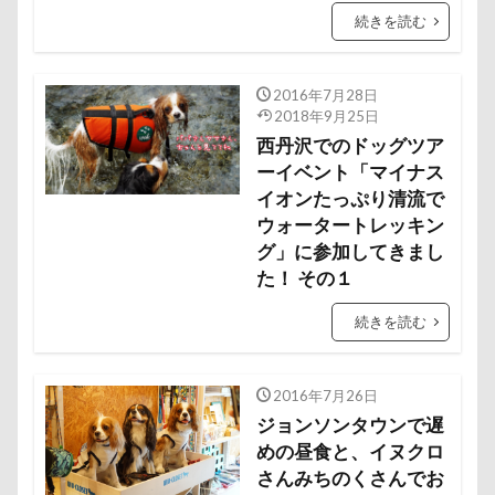
富山湾
小布施町
富山市
富士見高原
続きを読む
富士見町
富士見公園
富士河口湖町
富士急ハイランド
富士吉田市
2016年7月28日
2018年9月25日
富士すばるランド
家宝
小布施ドッグラン
西丹沢でのドッグツア
小春ちゃん
室内遊びレッスン
山梨県
ーイベント「マイナス
巾着田
川越市
川口市
川
嵐山町
イオンたっぷり清流で
ウォータートレッキン
嵐山渓谷
島忠ホームズ
岳くん
岩畳
グ」に参加してきまし
山梨市
小松菜
山北町
山中湖村
た！ その１
山中湖
山下公園
展望台
屋内ドッグラン
続きを読む
居酒屋
小谷流の里ドギーズアイランド
小芝風花
小矢部市
宮城県
室内遊び
2016年7月26日
名前の由来
土手
夕陽
夏対策
変顔
ジョンソンタウンで遅
壁紙
壁
増税前
埼玉県
地震
めの昼食と、イヌクロ
土田トレーナー
国営武蔵丘陵森林公園
外耳炎
さんみちのくさんでお