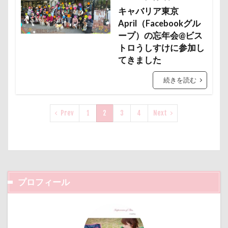
接待係
指輪
抱擁
抱っこ紐
キャバリア東京
抱きクッション
抜け毛取りクリーナー
April（Facebookグル
抜け毛
ープ）の忘年会@ビス
手編みセーター
手作り石鹸
戦利品
トロうしすけに参加し
手作りスヌード
手作りゴハン
手作りケーキ
てきました
手作りオヤツ
手作り
扇雀飴本舗
続きを読む
所沢航空記念公園
所沢市
房総
戸田市
椿
模様
短冊に願いごと書いったー
Prev
1
2
3
4
Next
犬の系統図
猫
独身貴族
狂犬病予防接種
犬用御節
犬用ケーキ
犬歯
犬服
犬旅本
犬もダメにするクッション
犬と泊まれる宿
玉ボケ
プロフィール
犬から訊いた「お留守番のストレスがやわらぐ」CDブッ
ク
特集
特等席
牛革鑑札入れ
牛乳屋