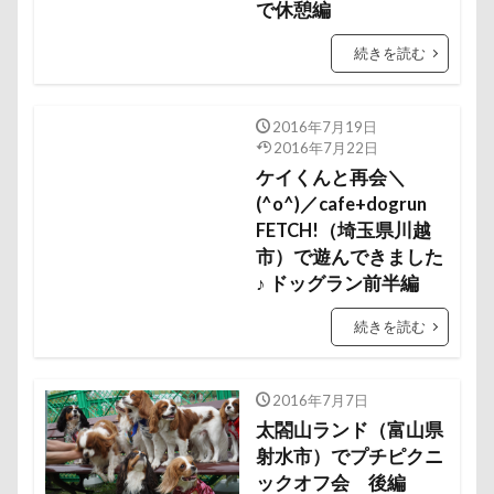
で休憩編
ペンション・ブランシェ草津
ペンション
ペロリンチョ
ペロちゃん
ボサボサ
続きを読む
ペニーレイン
ペディ(PEDI)
ペット用バスタブ
ペット名刺
ペット同伴可飲食店
ペット可
2016年7月19日
2016年7月22日
ペットボトル
ペットプロフ
ペットパラダイス
ケイくんと再会＼
ボケ
ボタンちゃん
(^o^)／cafe+dogrun
ペットステージ（Petstages）
マウントジーンズ
FETCH!（埼玉県川越
市）で遊んできました
マミーちゃん
ママ実家
マハロちゃん
♪ ドッグラン前半編
マテ
マザー牧場
マサラちゃん
続きを読む
マグノリア棟
マグカップ
マウントジーンズ那須
マイフリーガード
2016年7月7日
ボート
マイクロビーズクッション
太閤山ランド（富山県
マイクロバブル
マイクロチップ
マァムちゃん
射水市）でプチピクニ
ポテチくん
ポチくん
ポストカード
ックオフ会 後編